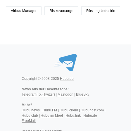
Airbus-Manager
Risikovorsorge
Rüstungsindustrie
Copyright © 2008-2025
Hubu.de
News aus der Hosentasche:
Telegram
|
X (Twitter)
|
Mastodon
|
BlueSky
Mehr?
Hubu.news
|
Hubu.FM
|
Hubu.cloud
|
Hubuhost.com
|
Hubu.club
|
Hubu.im Meet
|
Hubu.link
|
Hubu.de
FreeMail