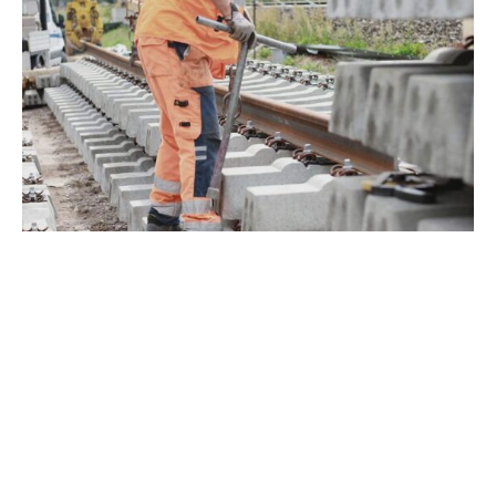
Der Erste Parlamentarische Geschäftsführer der SPD-
Bundestagsfraktion, Dirk Wiese, hat rasche Maßnahmen
zur Senkung der Energiekosten angekündigt und die
Union bei der Umsetzung des vereinbarten
Tariftreuegesetzes in die Pflicht genommen. „In den
kommenden Wochen hat für uns die Entlastung der
Wirtschaft bei den Energiekosten, insbesondere durch