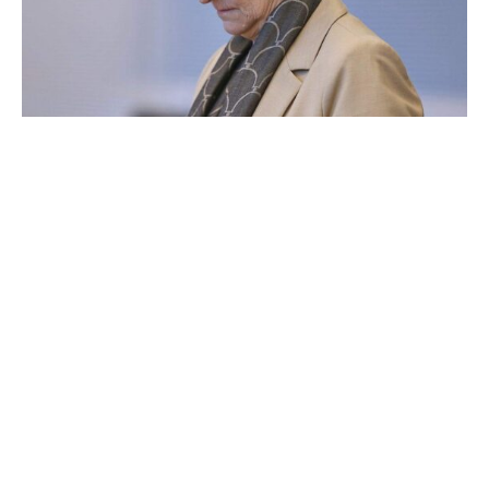
SPD-Chefin Saskia Esken tritt nicht mehr zur Wiederwahl
als Parteivorsitzende an.
Esken sagte am Sonntagabend dem ARD-
Hauptstadtstudio: „Ich hatte die Freude und die Ehre,
sechs Jahre lang die Vorsitzende dieser altehrwürdigen,
quicklebendigen Partei zu sein. Nun ist es für mich an der
Zeit, der SPD Raum für ihre Erneuerung zu geben.“
Die Sozialdemokraten wählen am letzten Juni-