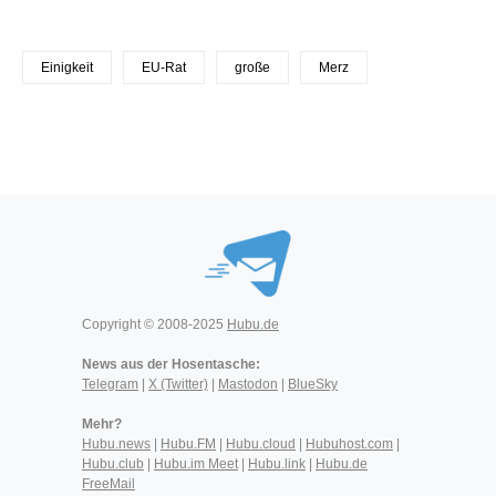
Einigkeit
EU-Rat
große
Merz
Copyright © 2008-2025
Hubu.de
News aus der Hosentasche:
Telegram
|
X (Twitter)
|
Mastodon
|
BlueSky
Mehr?
Hubu.news
|
Hubu.FM
|
Hubu.cloud
|
Hubuhost.com
|
Hubu.club
|
Hubu.im Meet
|
Hubu.link
|
Hubu.de
FreeMail