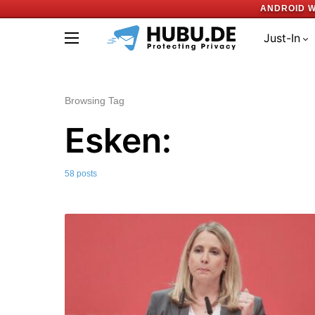
ANDROID W
Just-In
Browsing Tag
Esken:
58 posts