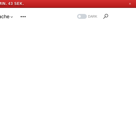
MIN. 42 SEK.
✕
ache
DARK