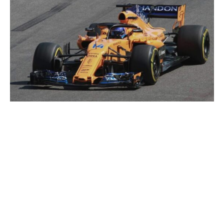
Oscar Piastri hat den letzten Sprint der Formel-1-Saison
2025 in Katar gewonnen. Der Australier setzte sich auf
dem Lusail International Circuit gegen George Russell
und Lando Norris durch. Piastri startete von der Pole-
Position und konnte seinen Vorsprung während des
Rennens kontinuierlich ausbauen. Mit diesem Sieg
verkürzte er den Abstand in der Weltmeisterschaft auf