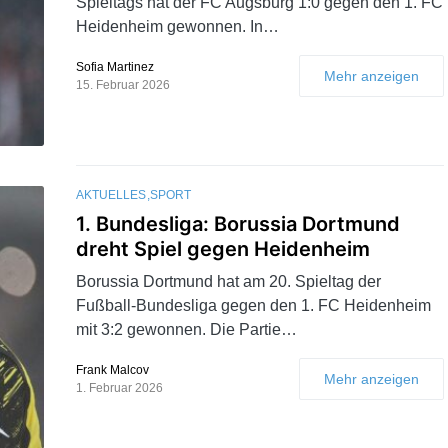
Spieltags hat der FC Augsburg 1:0 gegen den 1. FC
Heidenheim gewonnen. In…
Sofia Martinez
Mehr anzeigen
15. Februar 2026
AKTUELLES
SPORT
1. Bundesliga: Borussia Dortmund
dreht Spiel gegen Heidenheim
Borussia Dortmund hat am 20. Spieltag der
Fußball-Bundesliga gegen den 1. FC Heidenheim
mit 3:2 gewonnen. Die Partie…
Frank Malcov
Mehr anzeigen
1. Februar 2026