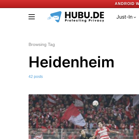
ANDROID W
Just-In
Browsing Tag
Heidenheim
42 posts