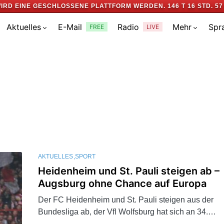
IRD EINE GESCHLOSSENE PLATTFORM WERDEN.
146 T 16 STD. 57
Aktuelles
E-Mail
Radio
Mehr
Spr
FREE
LIVE
AKTUELLES
SPORT
Heidenheim und St. Pauli steigen ab –
Augsburg ohne Chance auf Europa
Der FC Heidenheim und St. Pauli steigen aus der
Bundesliga ab, der Vfl Wolfsburg hat sich an 34.…