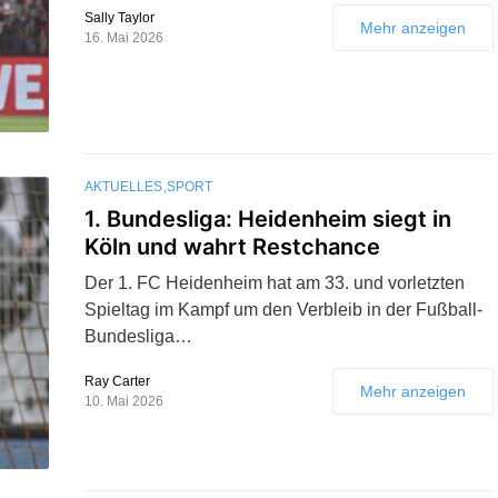
Sally Taylor
Mehr anzeigen
16. Mai 2026
AKTUELLES
SPORT
1. Bundesliga: Heidenheim siegt in
Köln und wahrt Restchance
Der 1. FC Heidenheim hat am 33. und vorletzten
Spieltag im Kampf um den Verbleib in der Fußball-
Bundesliga…
Ray Carter
Mehr anzeigen
10. Mai 2026