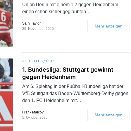
Union Berlin mit einem 1:2 gegen Heidenheim
einen schon sicher geglaubten…
Sally Taylor
Mehr anzeigen
29. November 2025
AKTUELLES
SPORT
1. Bundesliga: Stuttgart gewinnt
gegen Heidenheim
Am 6. Spieltag in der Fußball-Bundesliga hat der
VfB Stuttgart das Baden-Württemberg-Derby gegen
den 1. FC Heidenheim mit…
Frank Malcov
Mehr anzeigen
5. Oktober 2025