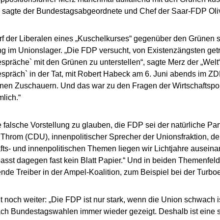
d“, sagte der Bundestagsabgeordnete und Chef der Saar-FDP Oli
f der Liberalen eines „Kuschelkurses“ gegenüber den Grünen so
g im Unionslager. „Die FDP versucht, von Existenzängsten get
präche` mit den Grünen zu unterstellen“, sagte Merz der „Welt“.
präch` in der Tat, mit Robert Habeck am 6. Juni abends im ZDF 
onen Zuschauern. Und das war zu den Fragen der Wirtschaftspoli
lich.“
ne falsche Vorstellung zu glauben, die FDP sei der natürliche Par
Throm (CDU), innenpolitischer Sprecher der Unionsfraktion, der 
fts- und innenpolitischen Themen liegen wir Lichtjahre ausein
sst dagegen fast kein Blatt Papier.“ Und in beiden Themenfeld
nde Treiber in der Ampel-Koalition, zum Beispiel bei der Turbo
 noch weiter: „Die FDP ist nur stark, wenn die Union schwach i
ach Bundestagswahlen immer wieder gezeigt. Deshalb ist eine