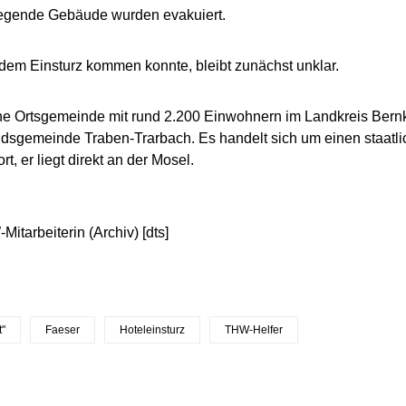
egende Gebäude wurden evakuiert.
dem Einsturz kommen konnte, bleibt zunächst unklar.
ine Ortsgemeinde mit rund 2.200 Einwohnern im Landkreis Bernk
dsgemeinde Traben-Trarbach. Es handelt sich um einen staatl
t, er liegt direkt an der Mosel.
itarbeiterin (Archiv) [dts]
t"
Faeser
Hoteleinsturz
THW-Helfer