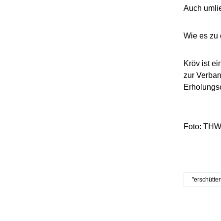
Auch umli
Wie es zu 
Kröv ist e
zur Verban
Erholungsor
Foto: THW-M
"erschütter