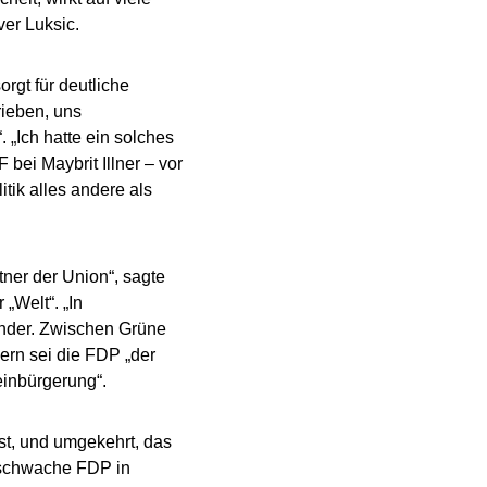
ver Luksic.
rgt für deutliche
rieben, uns
 „Ich hatte ein solches
bei Maybrit Illner – vor
tik alles andere als
tner der Union“, sagte
„Welt“. „In
ander. Zwischen Grüne
ern sei die FDP „der
einbürgerung“.
st, und umgekehrt, das
 schwache FDP in