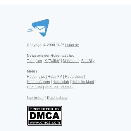
Copyright © 2008-2025
Hubu.de
News aus der Hosentasche:
Telegram
|
X (Twitter)
|
Mastodon
|
BlueSky
Mehr?
Hubu.news
|
Hubu.FM
|
Hubu.cloud
|
Hubuhost.com
|
Hubu.club
|
Hubu.im Meet
|
Hubu.link
|
Hubu.de FreeMail
Impressum
|
Datenschutz