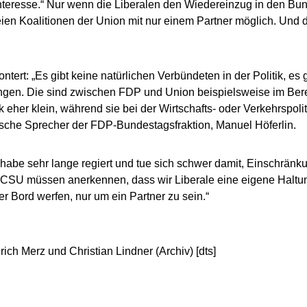
teresse.“ Nur wenn die Liberalen den Wiedereinzug in den Bun
ien Koalitionen der Union mit nur einem Partner möglich. Und 
tert: „Es gibt keine natürlichen Verbündeten in der Politik, es g
gen. Die sind zwischen FDP und Union beispielsweise im Bere
k eher klein, während sie bei der Wirtschafts- oder Verkehrspoliti
ische Sprecher der FDP-Bundestagsfraktion, Manuel Höferlin.
habe sehr lange regiert und tue sich schwer damit, Einschrän
SU müssen anerkennen, dass wir Liberale eine eigene Haltung
er Bord werfen, nur um ein Partner zu sein.“
rich Merz und Christian Lindner (Archiv) [dts]