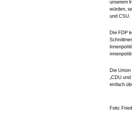
unserem In
würden, se
und CSU.
Die FDP kon
Schnittmen
Innenpoliti
innenpolit
Die Union 
„CDU und C
einfach üb
Foto: Fried