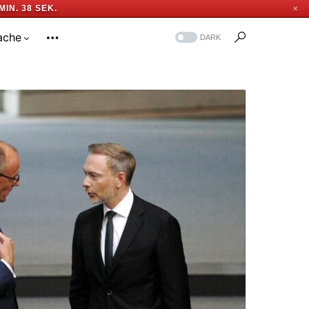
MIN. 37 SEK.
✕
ache
DARK