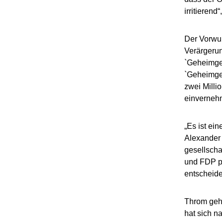
irritieren
Der Vorwur
Verärgerun
`Geheimges
`Geheimges
zwei Milli
einvernehm
„Es ist ei
Alexander 
gesellscha
und FDP pa
entscheide
Throm geht
hat sich n