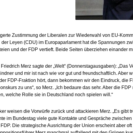
igerte Zustimmung der Liberalen zur Wiederwahl von EU-Kommi
n der Leyen (CDU) im Europaparlament hat die Spannungen zw
eien und der FDP vertieft. Beide Seiten überziehen einander mit 
riedrich Merz sagte der „Welt“ (Donnerstagausgaben): „Das V
Lindner und mir ist nach wie vor gut und freundschaftlich. Abe
 der FDP-Fraktion hört, dann bekommen wir den Eindruck, die F
ionskurs zu uns“, so Merz. „Ich bedaure das sehr. Aber die FDP
n, welche Rolle sie in Deutschland noch spielen will.“
ker weisen die Vorwürfe zurück und attackieren Merz. „Es gibt t
hte im Bundestag viele gute Kontakte und Gespräche zwischen
FDP. Die strategische Ausrichtung der Union erscheint aber oft 
ppositionsführer Merz manchmal auffallend mit den Grünen kusch