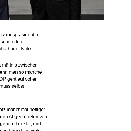
ssionspräsidentin
ischen den
scharfer Kritik.
erhältnis zwischen
r wenn man so manche
DP geht auf vollen
 muss selbst
rotz manchmal heftiger
 den Abgeordneten von
generell unklar, und
elt, wirkt auf viele