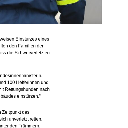
lweisen Einsturzes eines
lten den Familien der
dass die Schwerverletzten
Bundesinnenministerin.
und 100 Helferinnen und
 mit Rettungshunden nach
ebäudes einstürzen.“
 Zeitpunkt des
ch unverletzt retten.
nter den Trümmern.