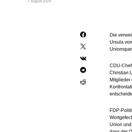
7. August 2024
Die verwe
Ursula vo
Unionspart
CDU-Chef F
Christian 
Mitglieder
Konfrontat
entscheide
FDP-Politi
Wortgefec
Union und 
dass der O