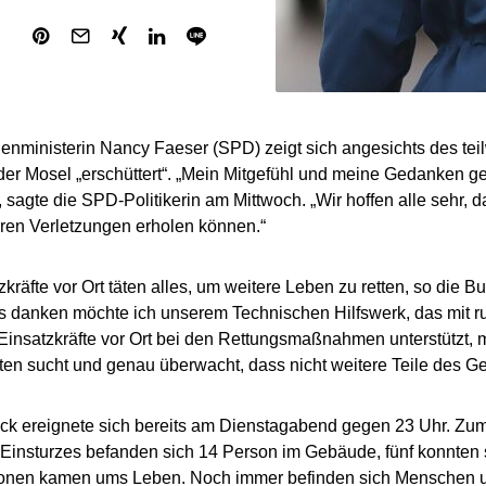
nministerin Nancy Faeser (SPD) zeigt sich angesichts des tei
der Mosel „erschüttert“. „Mein Mitgefühl und meine Gedanken ge
, sagte die SPD-Politikerin am Mittwoch. „Wir hoffen alle sehr, 
hren Verletzungen erholen können.“
zkräfte vor Ort täten alles, um weitere Leben zu retten, so die 
 danken möchte ich unserem Technischen Hilfswerk, das mit r
 Einsatzkräfte vor Ort bei den Rettungsmaßnahmen unterstützt,
ten sucht und genau überwacht, dass nicht weitere Teile des G
k ereignete sich bereits am Dienstagabend gegen 23 Uhr. Zum
 Einsturzes befanden sich 14 Person im Gebäude, fünf konnten si
onen kamen ums Leben. Noch immer befinden sich Menschen u