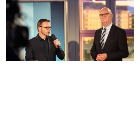
Die CDU schließt nicht aus, dass es
Unionskanzlerkandidat Friedrich Merz im
bevorstehenden Bundestagswahlkampf statt mit
Regierungschef Olaf Scholz beispielsweise doch mit
Verteidigungsminister Boris Pistorius zu bekommen
könnte. „Wir als Bundes-CDU nehmen als Lehre aus der