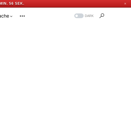
MIN. 55 SEK.
✕
ache
DARK