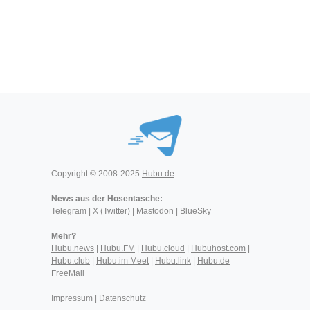
Copyright © 2008-2025
Hubu.de
News aus der Hosentasche:
Telegram
|
X (Twitter)
|
Mastodon
|
BlueSky
Mehr?
Hubu.news
|
Hubu.FM
|
Hubu.cloud
|
Hubuhost.com
|
Hubu.club
|
Hubu.im Meet
|
Hubu.link
|
Hubu.de
FreeMail
Impressum
|
Datenschutz