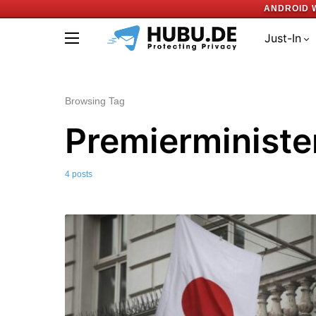
ANDROID 
Just-In
Browsing Tag
Premierministe
4 posts