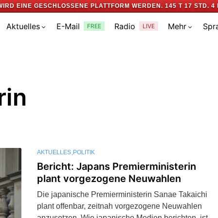
WIRD EINE GESCHLOSSENE PLATTFORM WERDEN.
145 T 17 STD. 4 
Aktuelles
E-Mail
Radio
Mehr
Spr
FREE
LIVE
rin
AKTUELLES
POLITIK
Bericht: Japans Premierministerin
plant vorgezogene Neuwahlen
Die japanische Premierministerin Sanae Takaichi
plant offenbar, zeitnah vorgezogene Neuwahlen
anzusetzen. Wie japanische Medien berichten, ist