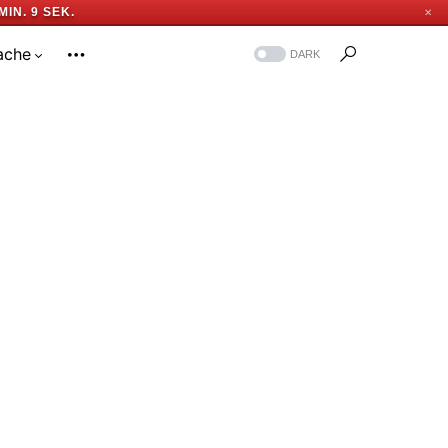
MIN. 8 SEK.
✕
ache
DARK