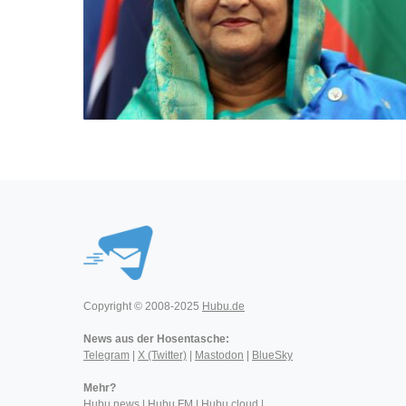
Copyright © 2008-2025
Hubu.de
News aus der Hosentasche:
Telegram
|
X (Twitter)
|
Mastodon
|
BlueSky
Mehr?
Hubu.news
|
Hubu.FM
|
Hubu.cloud
|