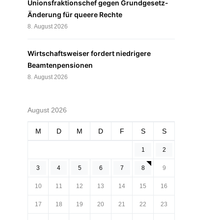
Unionsfraktionschef gegen Grundgesetz-
Änderung für queere Rechte
8. August 2026
Wirtschaftsweiser fordert niedrigere
Beamtenpensionen
8. August 2026
August 2026
M
D
M
D
F
S
S
1
2
3
4
5
6
7
8
9
10
11
12
13
14
15
16
17
18
19
20
21
22
23