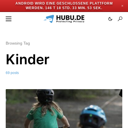
ANDROID WIRD EINE GESCHLOSSENE PLATTFORM
✕
WERDEN.
146 T 18 STD. 33 MIN. 50 SEK.
Browsing Tag
Kinder
69 posts