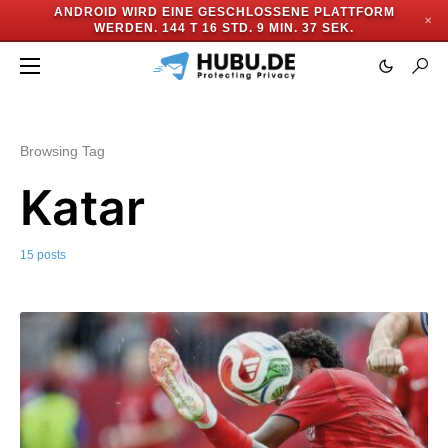
ANDROID WIRD EINE GESCHLOSSENE PLATTFORM
✕
WERDEN.
144 T 16 STD. 9 MIN. 36 SEK.
Browsing Tag
Katar
15 posts