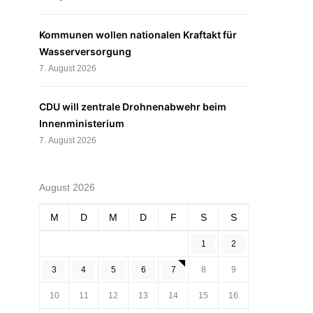
Kommunen wollen nationalen Kraftakt für
Wasserversorgung
7. August 2026
CDU will zentrale Drohnenabwehr beim
Innenministerium
7. August 2026
August 2026
M
D
M
D
F
S
S
1
2
3
4
5
6
7
8
9
10
11
12
13
14
15
16