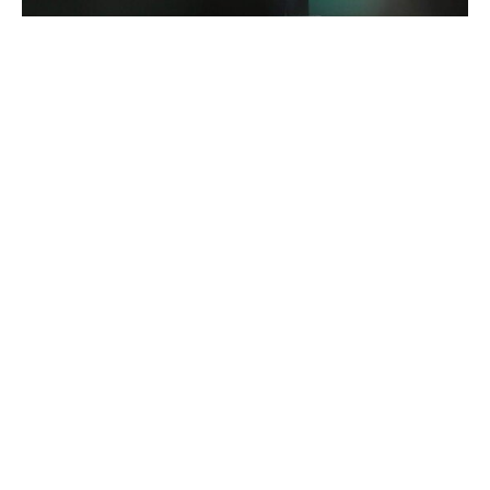
Grünen-Chef Felix Banaszak bezeichnet die öffentlichen
Debatten über eine europäische Atombombe als
Angstmacherei. Es sei wenig verantwortungsvoll, wenn
man „der Bevölkerung jetzt Angst macht durch immer
neue Vorstöße, die für viele gar nicht nachvollziehbar
sind“, sagte er in einem Podcast des ARD-
Hauptstadtstudios.
Damit geht der Grünen-Chef auf Distanz zu Ex-
Außenminister Joschka Fischer, ebenfalls von den
Grünen, der in einem Zeitungsinterview die atomare
Aufrüstung Europas forderte. Aus Sicht von Banaszak ist
es zwar richtig, wenn Bundeskanzler Merz mit den
europäischen Partnern darüber spreche, ob Europa auch