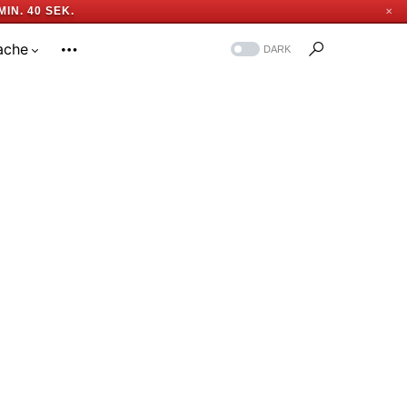
MIN. 39 SEK.
✕
ache
DARK