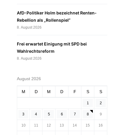
AfD-Politiker Holm bezeichnet Renten-
Rebellion als „Rollenspiel“
8. August 2026
Frei erwartet Einigung mit SPD bei
Wahlrechtsreform
8. August 2026
August 2026
M
D
M
D
F
S
S
1
2
3
4
5
6
7
8
9
10
11
12
13
14
15
16