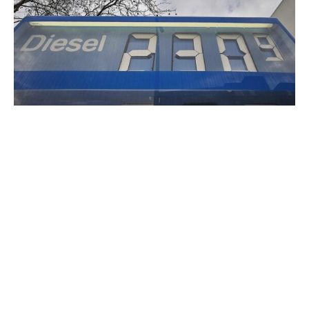
Trotz der jüngsten Entspannung an den Ölmärkten
erwartet der Wirtschaftsweise Gabriel Felbermayr, dass
die Spritpreise in Deutschland auch in den nächsten
Monaten auf hohem Niveau bleiben werden.
„Tankstellenpreise von unter zwei Euro sind illusorisch“,
sagte Felbermayr der „Welt“ (Donnerstagausgabe). Auch
wenn sich die Lage im Nahen Osten weiter beruhige,
müsse sich „das gesamte System erst in ein neues