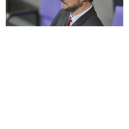
Die Parlamentarischen Geschäftsführer von SPD und
Grünen haben auf einen per Instagram veröffentlichten
Brief von 53 Teilnehmern des Bundestags-Planspiels
„Jugend und Parlament“ geantwortet, der rassistische
Vorfälle dort beklagt. Das berichtet die „Welt“
(Samstagausgabe). Der Brief der 53 war am
Mittwochabend um 18 Uhr an die Büros der
Parlamentarischen Geschäftsführer geschickt worden.
„Die SPD-Bundestagsfraktion wird die Aufarbeitung