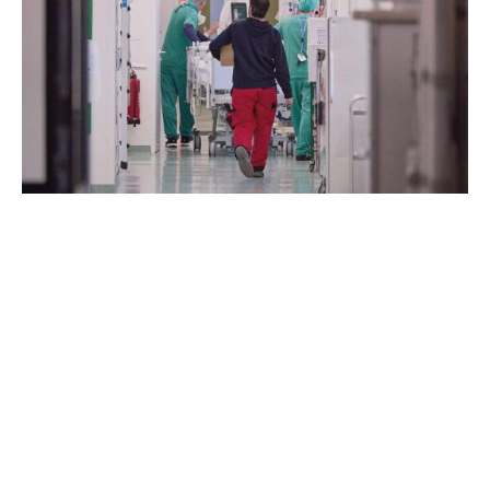
Kurz bevor Bundesgesundheitsministerin Nina Warken
(CDU) ihre Ideen für eine Reform der sozialen
Pflegeversicherung vorlegen will, hat der
Koalitionspartner teils scharfe Kritik an den bereits
bekanntgewordenen Plänen geübt.
Der gesundheitspolitische Sprecher der SPD im
Bundestag, Christos Pantazis, sagte den Zeitungen der