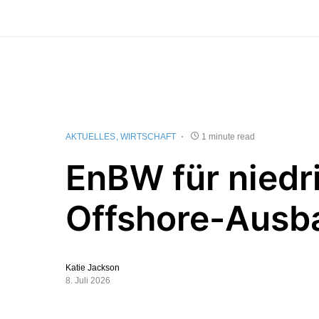
AKTUELLES
WIRTSCHAFT
1 minute read
EnBW für niedr
Offshore-Ausba
Katie Jackson
8. Juli 2026