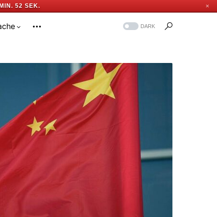
MIN. 52 SEK.
✕
ache
DARK