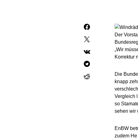
Der Vorsta
Bundesregi
„Wir müsse
Korrektur 
Die Bundes
knapp zehn
verschlecht
Vergleich 
so Stamate
sehen wir w
EnBW betre
zudem He D