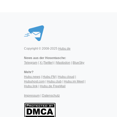
Copyright © 2008-2025
Hubu.de
News aus der Hosentasche:
Telegram
|
X (Twitter)
|
Mastodon
|
BlueSky
Mehr?
Hubu.news
|
Hubu.FM
|
Hubu.cloud
|
Hubuhost.com
|
Hubu.club
|
Hubu.im Meet
|
Hubu.link
|
Hubu.de FreeMail
Impressum
|
Datenschutz