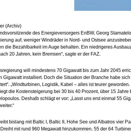
ndsvorsitzende des Energieversorgers EnBW, Georg Stamatelop
erung auf, weniger Windräder in Nord- und Ostsee anzustreben
n die Bezahlbarkeit im Auge behalten. Ein niedrigeres Ausbauz
nach 20 Jahren, kein Bremsen“, sagte er der FAZ.
regierung will mindestens 70 Gigawatt bis zum Jahr 2045 erric
 Gigawatt installiert. Doch die Situation der Branche habe sich
ert“. „Windturbinen, Logistik, Kabel – alles ist teurer geworden
liegt die Kostensteigerung bei 30 bis 40 Prozent, über 15 Jahre 
lopoulos. Deshalb schlägt er vor: „Lasst uns erst einmal 55 Gi
eiter.“
ibt bislang mit Baltic I, Baltic II, Hohe See und Albatros vier 
reiht mit rund 960 Megawatt hinzukommen. 55 der 64 Turbinen s