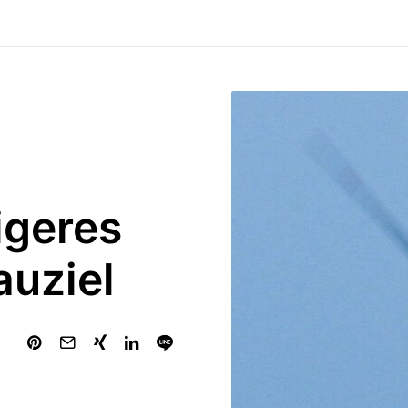
igeres
uziel