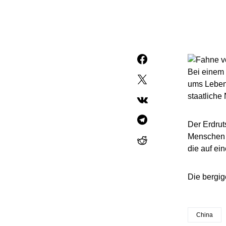
Bei einem
ums Leben 
staatliche
Der Erdrut
Menschen u
die auf ein
Die bergig
China