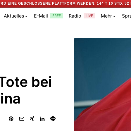
IRD EINE GESCHLOSSENE PLATTFORM WERDEN.
144 T 10 STD. 52 
Aktuelles
E-Mail
Radio
Mehr
Spr
FREE
LIVE
Tote bei
ina