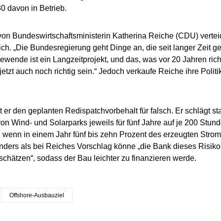
0 davon in Betrieb.
on Bundeswirtschaftsministerin Katherina Reiche (CDU) vertei
ich. „Die Bundesregierung geht Dinge an, die seit langer Zeit 
ewende ist ein Langzeitprojekt, und das, was vor 20 Jahren rich
jetzt auch noch richtig sein.“ Jedoch verkaufe Reiche ihre Polit
 er den geplanten Redispatchvorbehalt für falsch. Er schlägt st
von Wind- und Solarparks jeweils für fünf Jahre auf je 200 Stu
, wenn in einem Jahr fünf bis zehn Prozent des erzeugten Stro
ders als bei Reiches Vorschlag könne „die Bank dieses Risik
schätzen“, sodass der Bau leichter zu finanzieren werde.
Offshore-Ausbauziel