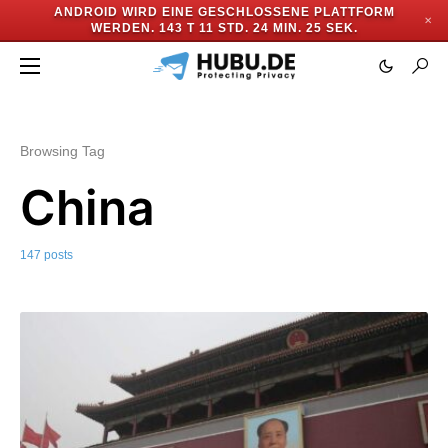
ANDROID WIRD EINE GESCHLOSSENE PLATTFORM
✕
WERDEN.
143 T 11 STD. 24 MIN. 22 SEK.
Browsing Tag
China
147 posts