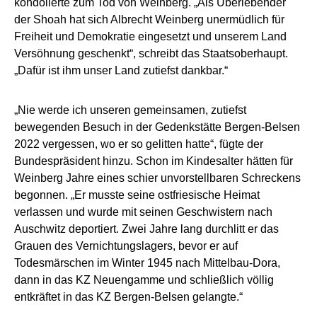
kondolierte zum Tod von Weinberg. „Als Überlebender
der Shoah hat sich Albrecht Weinberg unermüdlich für
Freiheit und Demokratie eingesetzt und unserem Land
Versöhnung geschenkt“, schreibt das Staatsoberhaupt.
„Dafür ist ihm unser Land zutiefst dankbar.“
„Nie werde ich unseren gemeinsamen, zutiefst
bewegenden Besuch in der Gedenkstätte Bergen-Belsen
2022 vergessen, wo er so gelitten hatte“, fügte der
Bundespräsident hinzu. Schon im Kindesalter hätten für
Weinberg Jahre eines schier unvorstellbaren Schreckens
begonnen. „Er musste seine ostfriesische Heimat
verlassen und wurde mit seinen Geschwistern nach
Auschwitz deportiert. Zwei Jahre lang durchlitt er das
Grauen des Vernichtungslagers, bevor er auf
Todesmärschen im Winter 1945 nach Mittelbau-Dora,
dann in das KZ Neuengamme und schließlich völlig
entkräftet in das KZ Bergen-Belsen gelangte.“