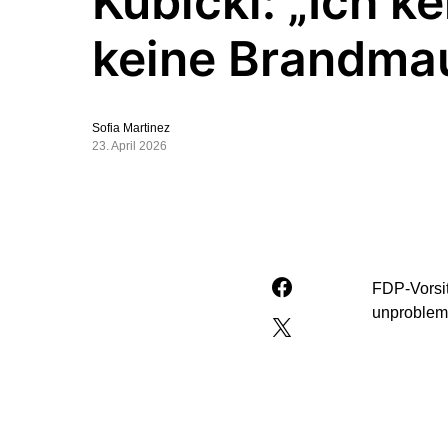
Kubicki: „Ich k
keine Brandma
Sofia Martinez
23. April 2026
FDP-Vorsi
unproblem
„Ich kenne
keinem Af
die AfD zu
Agenda der