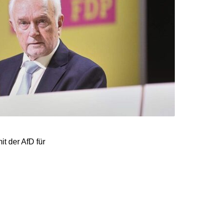
t der AfD für
engruppe. „Ich würde
n abhängig machen, dass
de ich die komplette
ubicki dagegen aus.