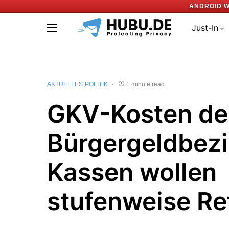
ANDROID W
Just-In
AKTUELLES
POLITIK
1 minute read
GKV-Kosten de
Bürgergeldbezi
Kassen wollen
stufenweise R