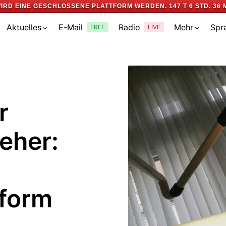
IRD EINE GESCHLOSSENE PLATTFORM WERDEN.
147 T 6 STD. 36 
Aktuelles
E-Mail
Radio
Mehr
Spr
FREE
LIVE
r
eher:
eform