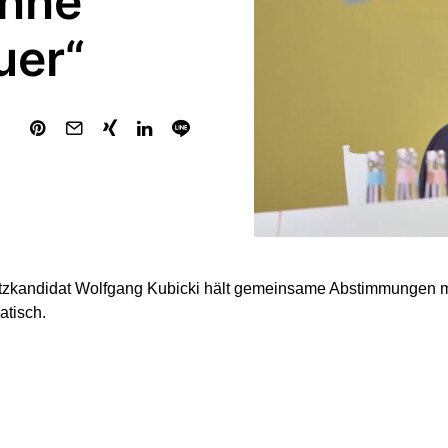
enne
uer“
tzkandidat Wolfgang Kubicki hält gemeinsame Abstimmungen mi
atisch.
 keine Brandmauer“, sagte er in einem Podcast der Funke-Medi
D-Antrag zustimmen, aber ich würde meine Anträge nicht davo
stimmen könnte. Würde ich das tun, wie dumm ist das denn, wür
 AfD in die Hand geben.“ Eine Koalition mit der AfD schloss K