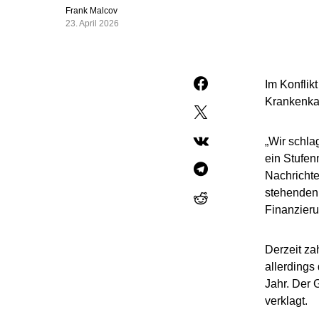
Frank Malcov
23. April 2026
Im Konflik
Krankenka
„Wir schl
ein Stufen
Nachrichte
stehenden 
Finanzieru
Derzeit za
allerdings
Jahr. Der 
verklagt.