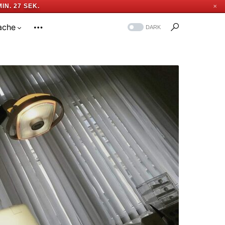
MIN. 26 SEK.
✕
ache
DARK