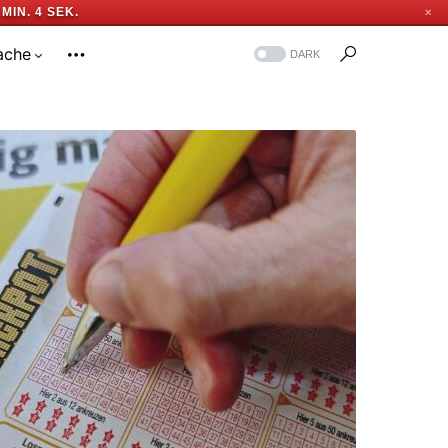
 MIN. 3 SEK.
✕
ache
DARK