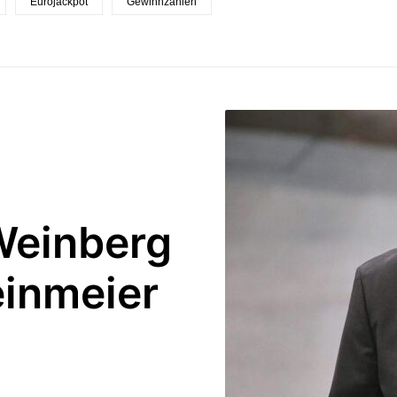
Eurojackpot
Gewinnzahlen
Weinberg
einmeier