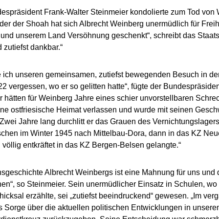
spräsident Frank-Walter Steinmeier kondolierte zum Tod von 
er der Shoah hat sich Albrecht Weinberg unermüdlich für Frei
 und unserem Land Versöhnung geschenkt“, schreibt das Staatso
 zutiefst dankbar.“
e ich unseren gemeinsamen, zutiefst bewegenden Besuch in de
2 vergessen, wo er so gelitten hatte“, fügte der Bundespräside
r hätten für Weinberg Jahre eines schier unvorstellbaren Schr
ne ostfriesische Heimat verlassen und wurde mit seinen Gesch
. Zwei Jahre lang durchlitt er das Grauen des Vernichtungslagers
chen im Winter 1945 nach Mittelbau-Dora, dann in das KZ N
h völlig entkräftet in das KZ Bergen-Belsen gelangte.“
sgeschichte Albrecht Weinbergs ist eine Mahnung für uns und
en“, so Steinmeier. Sein unermüdlicher Einsatz in Schulen, w
icksal erzählte, sei „zutiefst beeindruckend“ gewesen. „Im ve
us Sorge über die aktuellen politischen Entwicklungen in unser