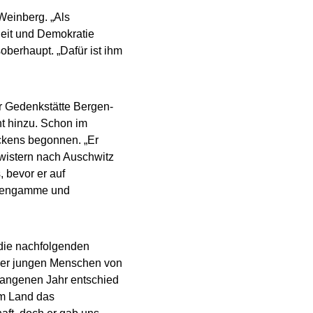
Weinberg. „Als
heit und Demokratie
berhaupt. „Dafür ist ihm
r Gedenkstätte Bergen-
nt hinzu. Schon im
eckens begonnen. „Er
wistern nach Auschwitz
, bevor er auf
euengamme und
 die nachfolgenden
o er jungen Menschen von
rgangenen Jahr entschied
em Land das