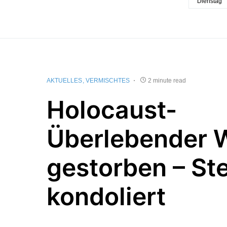
Dienstag
AKTUELLES
VERMISCHTES
2 minute read
Holocaust-
Überlebender 
gestorben – St
kondoliert