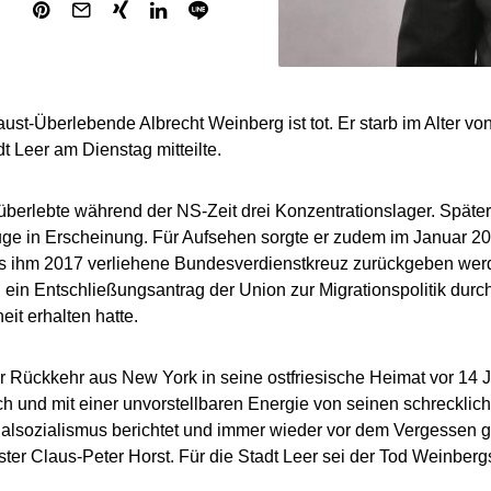
ust-Überlebende Albrecht Weinberg ist tot. Er starb im Alter vo
t Leer am Dienstag mitteilte.
berlebte während der NS-Zeit drei Konzentrationslager. Später tr
uge in Erscheinung. Für Aufsehen sorgte er zudem im Januar 202
as ihm 2017 verliehene Bundesverdienstkreuz zurückgeben we
ein Entschließungsantrag der Union zur Migrationspolitik durc
eit erhalten hatte.
er Rückkehr aus New York in seine ostfriesische Heimat vor 14 J
h und mit einer unvorstellbaren Energie von seinen schreckli
alsozialismus berichtet und immer wieder vor dem Vergessen g
ter Claus-Peter Horst. Für die Stadt Leer sei der Tod Weinbergs