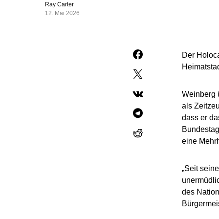
Ray Carter
12. Mai 2026
Der Holoca
Heimatstad
Weinberg ü
als Zeitze
dass er d
Bundestag 
eine Mehrh
„Seit sein
unermüdlic
des Nation
Bürgermeis