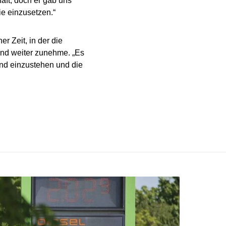
ft, doch er gab uns
ie einzusetzen.“
r Zeit, in der die
and weiter zunehme. „Es
and einzustehen und die