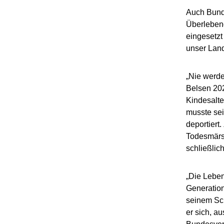
Auch Bunde
Überlebend
eingesetzt
unser Land
„Nie werd
Belsen 202
Kindesalte
musste sei
deportiert
Todesmärs
schließlic
„Die Leben
Generation
seinem Sch
er sich, a