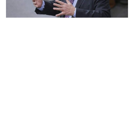
Nach der angekündigten Schließung des Zalando-
Standorts Erfurt wirft der frühere Thüringer
Ministerpräsident Bodo Ramelow (Linke) dem Konzern
„Raubtier-Kapitalismus“ vor.
„2.700 Arbeitsplätze werden zerstört“, sagte er am
Donnerstag. Mit viel staatlichem Geld und massiver
Unterstützung des Landes Thüringen sei der Standort
Erfurt von Zalando aufgebaut worden. Der Standort Erfurt
sei nicht irgendein Standort: „Nachdem das Startup-
Unternehmen Zalando aus der Region Berlin aufbrechen
wollte, um Deutschland und später Europa zu erobern,
war der Standort Erfurt Ausgangspunkt und Garant für