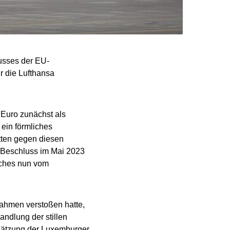
usses der EU-
r die Lufthansa
 Euro zunächst als
 ein förmliches
tten gegen diesen
n Beschluss im Mai 2023
elches nun vom
Rahmen verstoßen hatte,
ndlung der stillen
chätzung der Luxemburger