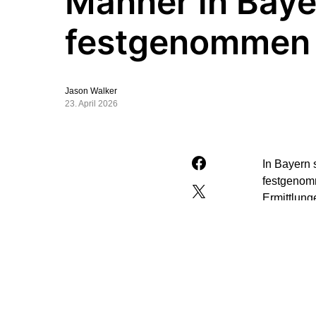
Männer in Baye
festgenommen
Jason Walker
23. April 2026
In Bayern 
festgenomm
Ermittlung
Die Verdäc
2026 bei e
Kontrolle 
Ausweisdo
Karten. Di