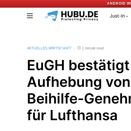
ANDROID W
Just-In
AKTUELLES
WIRTSCHAFT
1 minute read
EuGH bestätigt
Aufhebung von
Beihilfe-Gene
für Lufthansa