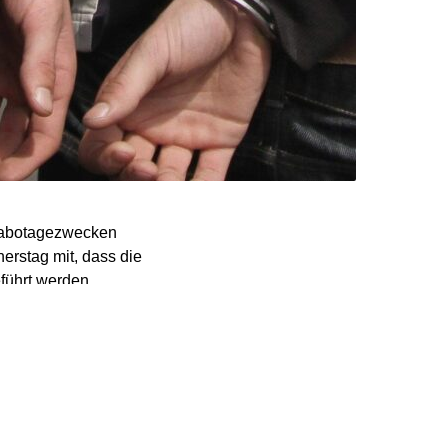
 Sabotagezwecken
rstag mit, dass die
führt werden.
den demnach am 12. April
elsau gestoppt. Bei der
 gefälschte
iltelefone und SIM-
nner im Auftrag einer