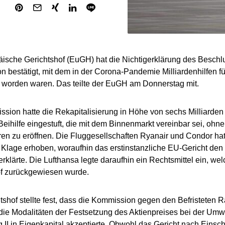
ische Gerichtshof (EuGH) hat die Nichtigerklärung des Beschl
 bestätigt, mit dem in der Corona-Pandemie Milliardenhilfen fü
 worden waren. Das teilte der EuGH am Donnerstag mit.
sion hatte die Rekapitalisierung in Höhe von sechs Milliarden
 Beihilfe eingestuft, die mit dem Binnenmarkt vereinbar sei, ohne
ren zu eröffnen. Die Fluggesellschaften Ryanair und Condor ha
Klage erhoben, woraufhin das erstinstanzliche EU-Gericht de
g erklärte. Die Lufthansa legte daraufhin ein Rechtsmittel ein, w
of zurückgewiesen wurde.
tshof stellte fest, dass die Kommission gegen den Befristeten 
die Modalitäten der Festsetzung des Aktienpreises bei der Umwa
g II in Eigenkapital akzeptierte. Obwohl das Gericht nach Eins