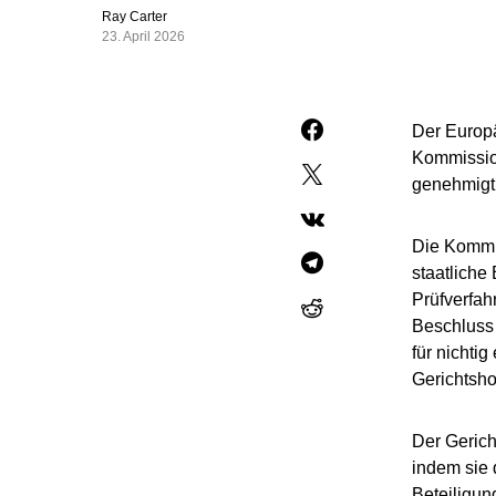
Ray Carter
23. April 2026
Der Europä
Kommission
genehmigt
Die Kommis
staatliche
Prüfverfah
Beschluss 
für nichti
Gerichtsh
Der Gerich
indem sie 
Beteiligun