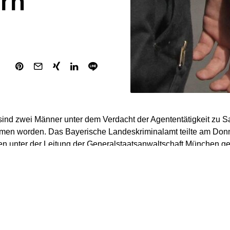
rn
sind zwei Männer unter dem Verdacht der Agententätigkeit zu
en worden. Das Bayerische Landeskriminalamt teilte am Donne
en unter der Leitung der Generalstaatsanwaltschaft München ge
htigen, ein 43-jähriger Ukrainer und ein 45-jähriger Lette, wur
iner Verkehrskontrolle auf der Bundesautobahn 6 bei Neuendett
fanden die Beamten diverse verdächtige Gegenstände, darunter
kumente, Kameras, eine Drohne, GPS-Tracker, Funkgeräte, Mob
ese wurden sichergestellt. Es besteht der Verdacht, dass die Mä