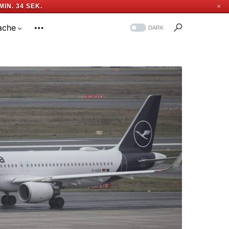
MIN. 34 SEK.
✕
ache
DARK