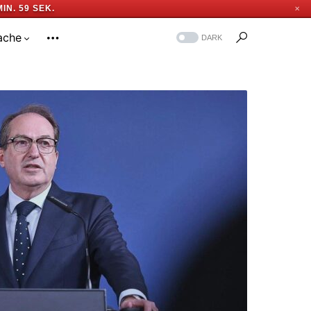
MIN. 58 SEK.
✕
ache
DARK