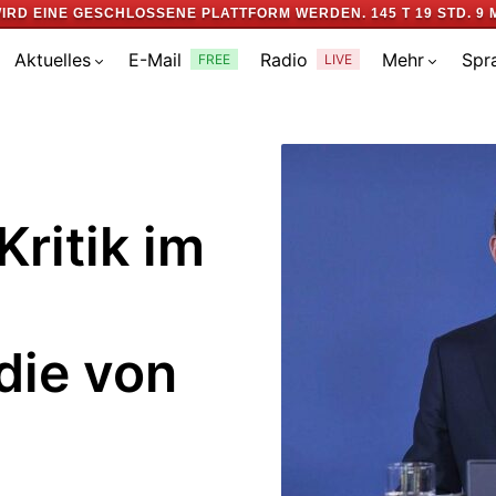
IRD EINE GESCHLOSSENE PLATTFORM WERDEN.
145 T 19 STD. 9 
Aktuelles
E-Mail
Radio
Mehr
Spr
FREE
LIVE
Kritik im
die von