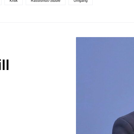
Kritik
Rassismus-Studie
Umgang
ll