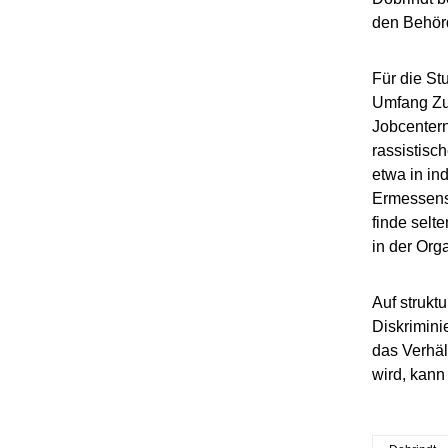
den Behörd
Für die St
Umfang Zug
Jobcentern
rassistisc
etwa in in
Ermessens
finde selt
in der Orga
Auf strukt
Diskrimini
das Verhäl
wird, kann