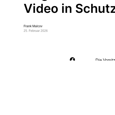
Video in Schut
Frank Malcov
25. Februar 2026
Die Vorsit
in die Kri
Manuel Hag
„Rheinisch
es sich be
„Ich arbei
Politiker 
Gesellscha