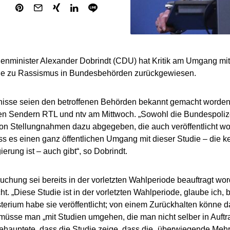
nminister Alexander Dobrindt (CDU) hat Kritik am Umgang mit 
die zu Rassismus in Bundesbehörden zurückgewiesen.
nisse seien den betroffenen Behörden bekannt gemacht worden
den Sendern RTL und ntv am Mittwoch. „Sowohl die Bundespoliz
n Stellungnahmen dazu abgegeben, die auch veröffentlicht wo
ss es einen ganz öffentlichen Umgang mit dieser Studie – die k
erung ist – auch gibt“, so Dobrindt.
uchung sei bereits in der vorletzten Wahlperiode beauftragt w
cht. „Diese Studie ist in der vorletzten Wahlperiode, glaube ich,
terium habe sie veröffentlicht; von einem Zurückhalten könne 
üsse man „mit Studien umgehen, die man nicht selber in Auftr
ehauptete, dass die Studie zeige, dass die „überwiegende Mehrhe