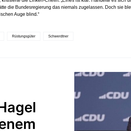
 kritisierte die Linken-Chefin. „Eines ist klar: Handelte es sich
hätte die Bundesregierung das niemals zugelassen. Doch sie blei
tischen Auge blind.“
Rüstungsgüter
Schwerdtner
Hagel
tenem