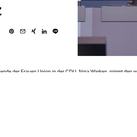
z
zende der Frauen Union in der CDU, Nina Warken, nimmt den w
tik geratenen CDU-Spitzenkandidaten für die Landtagswahlen i
el, in Schutz. Warken, die auch Bundesgesundheitsministerin i
en Post“ (Donnerstagsausgabe), dass der Zeitpunkt der aktuell
i der Veröffentlichung um ein Wahlkampfmanöver handele.
te seit vielen Jahren eng mit ihm zusammen und erlebe ihn als 
mit modernen Einstellungen zum Thema Gleichberechtigung und 
ft und Politik.“ Hagel habe dazu auch alles gesagt, was es zu 