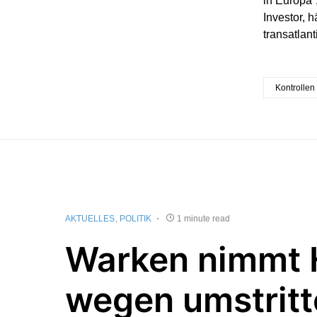
in Europa“,
Investor, 
transatlan
Kontrollen
AKTUELLES
POLITIK
1 minute read
Warken nimmt 
wegen umstrit