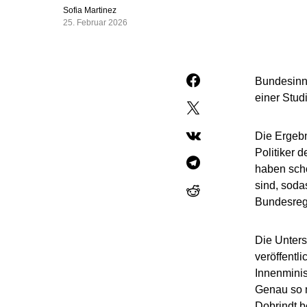
Sofia Martinez
25. Februar 2026
Bundesinne
einer Stu
Die Ergeb
Politiker 
haben scho
sind, soda
Bundesregi
Die Unters
veröffentli
Innenminis
Genau so m
Dobrindt b