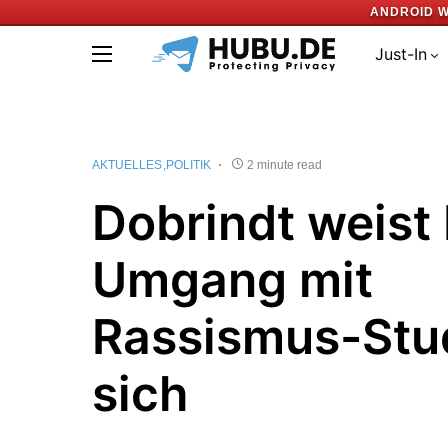
ANDROID W
Just-In
AKTUELLES
POLITIK
2 minute read
Dobrindt weist 
Umgang mit
Rassismus-Stu
sich