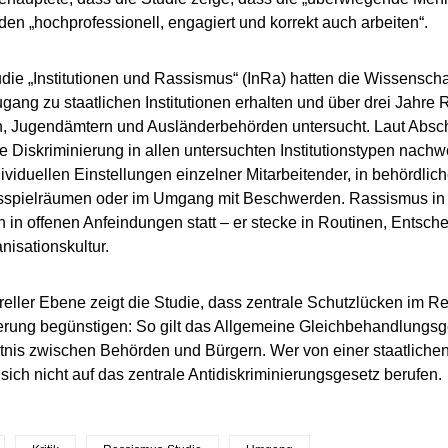
en „hochprofessionell, engagiert und korrekt auch arbeiten“.
udie „Institutionen und Rassismus“ (InRa) hatten die Wissenscha
ang zu staatlichen Institutionen erhalten und über drei Jahre
, Jugendämtern und Ausländerbehörden untersucht. Laut Abschl
he Diskriminierung in allen untersuchten Institutionstypen nachw
dividuellen Einstellungen einzelner Mitarbeitender, in behördlic
spielräumen oder im Umgang mit Beschwerden. Rassismus in
en in offenen Anfeindungen statt – er stecke in Routinen, Ents
nisationskultur.
ureller Ebene zeigt die Studie, dass zentrale Schutzlücken im 
erung begünstigen: So gilt das Allgemeine Gleichbehandlungsge
tnis zwischen Behörden und Bürgern. Wer von einer staatlichen I
 sich nicht auf das zentrale Antidiskriminierungsgesetz berufen.