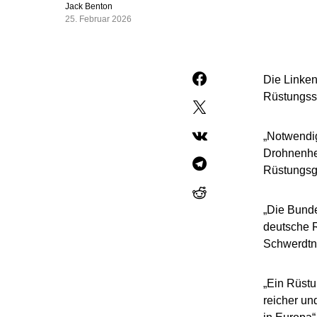
Jack Benton
25. Februar 2026
Die Linken
Rüstungsse
„Notwendig
Drohnenher
Rüstungsgü
„Die Bunde
deutsche R
Schwerdtne
„Ein Rüst
reicher un