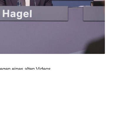
egen eines alten Videos
n Baden-Württemberg,
st, sagte der
en Debatte zeige, dass
verantwortungsvollen
zur Rolle von Frauen in
sagen gebe: „Es war Mist