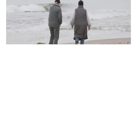
Im Zuge der geplanten Rentenreform schlägt der
Deutsche Gewerkschaftsbund als zusätzliche
Altersversorgung eine verpflichtende Betriebsrente vor, in
die die Arbeitgeber einzahlen sollten.
Der DGB sei dafür, „dass es eine verpflichtende
betriebliche Alterssicherung für alle gibt, und zwar mit uns