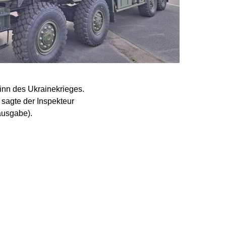
ginn des Ukrainekrieges.
 sagte der Inspekteur
ausgabe).
les an die Ukraine
ür die abgegebenen
liefert.“ Bis das Gerät
 Industrie das ja erst
erträge und
auf dem Kasernenhof