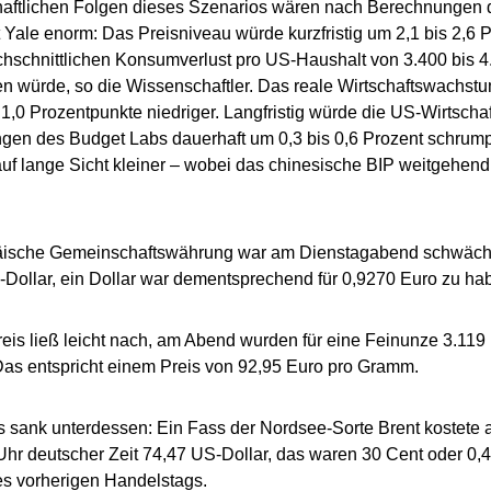
haftlichen Folgen dieses Szenarios wären nach Berechnungen 
t Yale enorm: Das Preisniveau würde kurzfristig um 2,1 bis 2,6 
hschnittlichen Konsumverlust pro US-Haushalt von 3.400 bis 4
n würde, so die Wissenschaftler. Das reale Wirtschaftswachs
 1,0 Prozentpunkte niedriger. Langfristig würde die US-Wirtscha
en des Budget Labs dauerhaft um 0,3 bis 0,6 Prozent schrump
uf lange Sicht kleiner – wobei das chinesische BIP weitgehend
äische Gemeinschaftswährung war am Dienstagabend schwächer
Dollar, ein Dollar war dementsprechend für 0,9270 Euro zu ha
eis ließ leicht nach, am Abend wurden für eine Feinunze 3.119 
Das entspricht einem Preis von 92,95 Euro pro Gramm.
s sank unterdessen: Ein Fass der Nordsee-Sorte Brent kostet
hr deutscher Zeit 74,47 US-Dollar, das waren 30 Cent oder 0,
s vorherigen Handelstags.