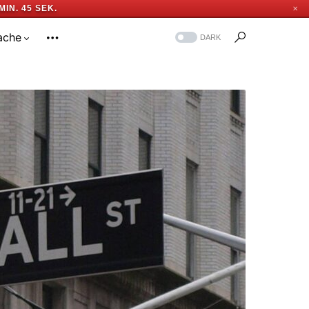
MIN. 44 SEK.
✕
ache
DARK