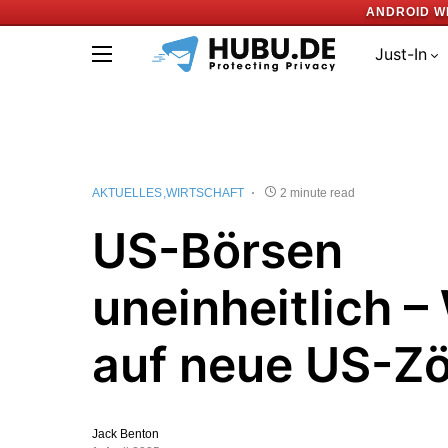
ANDROID W
Just-In
AKTUELLES
WIRTSCHAFT
2 minute read
US-Börsen
uneinheitlich –
auf neue US-Zö
Jack Benton