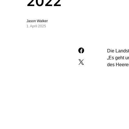
2022
Jason Walker
1. April 2025
Die Landst
„Es geht u
des Heeres
Das liege 
abgegeben 
Waffensyst
tatsächlic
mal produz
Bestellung
stehende F