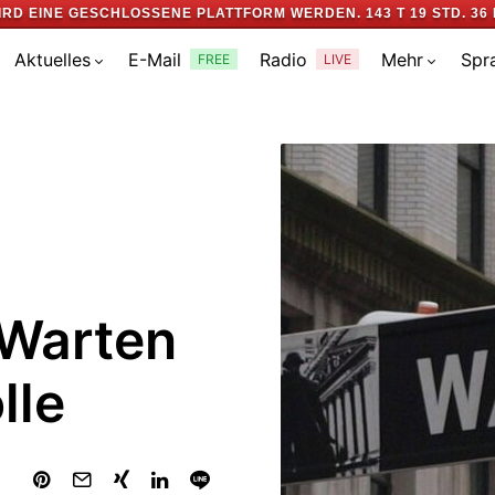
IRD EINE GESCHLOSSENE PLATTFORM WERDEN.
143 T 19 STD. 36 
Aktuelles
E-Mail
Radio
Mehr
Spr
FREE
LIVE
 Warten
lle