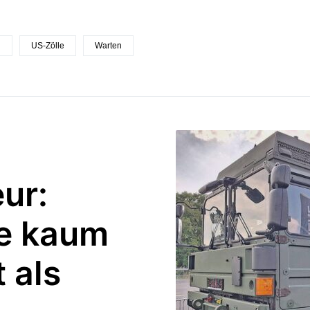
n
US-Zölle
Warten
ur:
te kaum
 als