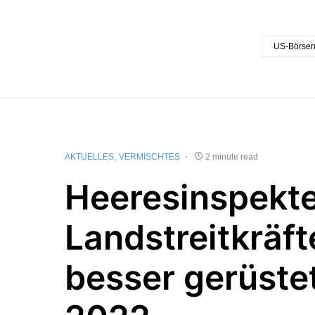
US-Börse
AKTUELLES
VERMISCHTES
2 minute read
Heeresinspekte
Landstreitkräf
besser gerüstet