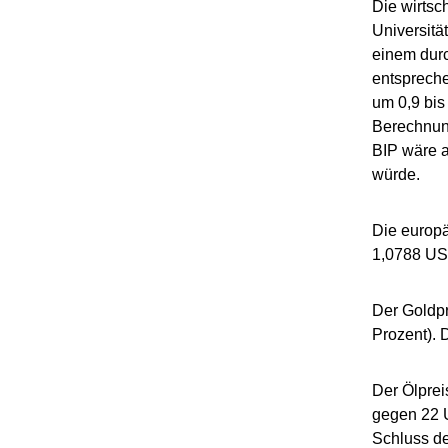
Die wirtsc
Universitä
einem durc
entspreche
um 0,9 bis
Berechnung
BIP wäre a
würde.
Die europ
1,0788 US-
Der Goldpr
Prozent). 
Der Ölprei
gegen 22 U
Schluss de