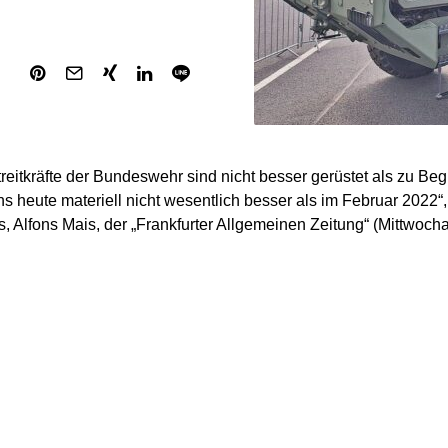
reitkräfte der Bundeswehr sind nicht besser gerüstet als zu Be
ns heute materiell nicht wesentlich besser als im Februar 2022“,
, Alfons Mais, der „Frankfurter Allgemeinen Zeitung“ (Mittwoch
daran, dass man insbesondere in den Jahren 2022 und 2023 vie
habe, noch bevor die Industrie hochgefahren wurde. Ersatz f
eme sei zwar nachbestellt. „Aber die sind eben noch nicht ausge
h ankommt, „müssen wir uns noch ein bisschen gedulden, weil die
ieren muss“, so Mais. Bislang seien das nur unterschriebene V
en. „Die Unterschrift generiert leider noch keine heute sofort 
ähigkeit.“