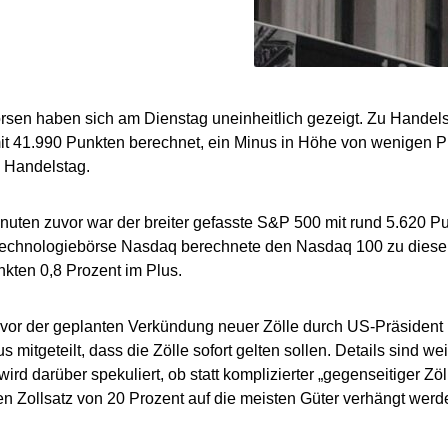
rsen haben sich am Dienstag uneinheitlich gezeigt. Zu Hande
t 41.990 Punkten berechnet, ein Minus in Höhe von wenigen P
 Handelstag.
uten zuvor war der breiter gefasste S&P 500 mit rund 5.620 Pu
Technologiebörse Nasdaq berechnete den Nasdaq 100 zu diesem
kten 0,8 Prozent im Plus.
vor der geplanten Verkündung neuer Zölle durch US-Präsident
mitgeteilt, dass die Zölle sofort gelten sollen. Details sind wei
wird darüber spekuliert, ob statt komplizierter „gegenseitiger Zö
en Zollsatz von 20 Prozent auf die meisten Güter verhängt werde