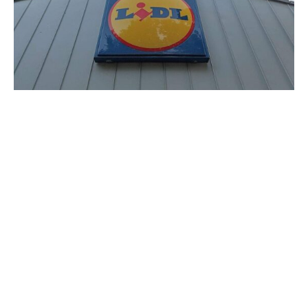
Der verbraucherschutzpolitische Sprecher der Grünen-
Bundestagsfraktion, Till Steffen, hat mit Bedauern auf die
Abweisung einer Klage des Verbraucherzentrale
Bundesverbandes (VZBV) gegen den Discounter Lidl
reagiert. „Das heutige Urteil des OLG Stuttgart ist
zunächst eine Enttäuschung für den Verbraucherschutz“,
sagte Steffen dem „Redaktionsnetzwerk Deutschland“.
Positiv sei aber, dass das Gericht die Revision
zugelassen habe.