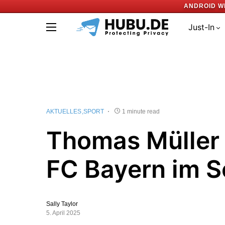
ANDROID W
Just-In
AKTUELLES
SPORT
1 minute read
Thomas Müller 
FC Bayern im 
Sally Taylor
5. April 2025