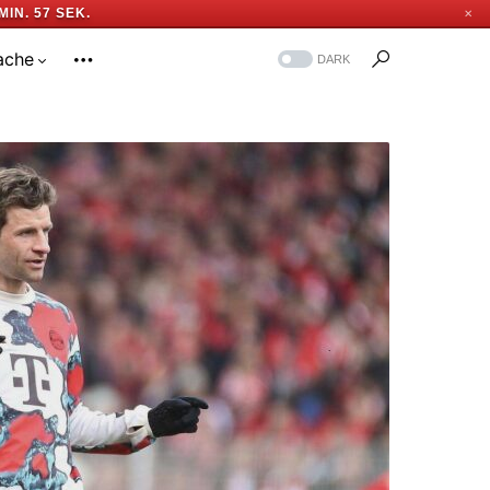
MIN. 56 SEK.
✕
ache
DARK