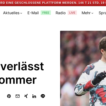
IRD EINE GESCHLOSSENE PLATTFORM WERDEN.
146 T 21 STD. 19 
Aktuelles
E-Mail
Radio
Mehr
Spr
FREE
LIVE
verlässt
Sommer