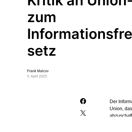
Kritik an Union
zum
Informationsfre
setz
Frank Malcov
5. April 2025
Der Inform
Union, das
abzuschaf