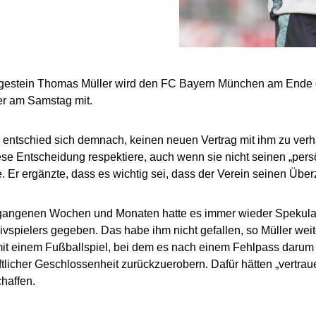
gestein Thomas Müller wird den FC Bayern München am Ende d
 er am Samstag mit.
 entschied sich demnach, keinen neuen Vertrag mit ihm zu verha
ese Entscheidung respektiere, auch wenn sie nicht seinen „pe
. Er ergänzte, dass es wichtig sei, dass der Verein seinen Übe
rgangenen Wochen und Monaten hatte es immer wieder Spekulat
ivspielers gegeben. Das habe ihm nicht gefallen, so Müller weite
mit einem Fußballspiel, bei dem es nach einem Fehlpass darum 
licher Geschlossenheit zurückzuerobern. Dafür hätten „vertrau
haffen.