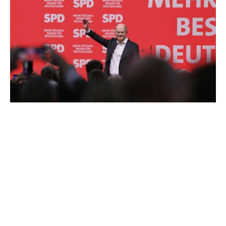
Bundeskanzler Olaf Scholz (SPD) ist beim
Bundesparteitag der Sozialdemokraten offiziell zum
Kanzlerkandidaten gekürt worden.
Seine Kandidatur wurde am Samstag in Berlin in offener
Abstimmung bestätigt. Fünf Delegierte stimmten gegen
ihn, Enthaltungen gab es nicht. Bei seiner letzten