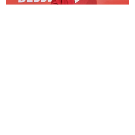
Die SPD-Co-Vorsitzende Saskia Esken beansprucht eine
führende Position in möglichen Sondierungsgesprächen
und Koalitionsverhandlungen mit der CDU/CSU.
„Sondierungen und Koalitionen werden von Parteien
verhandelt. Insofern versteht es sich, dass die
Parteivorsitzenden die Delegation zu diesen Gesprächen
anführen“, sagte ein Parteisprecher dem „Tagesspiegel“.
Auf die Frage an Esken, ob sie ein Ministeramt anstreben
oder Vizepräsidentin des Bundestages werden wolle,
antwortete der Sprecher dem „Tagesspiegel“
ausweichend: Es sei „gute Sitte und Tradition, dass
Regierungsämter zum Abschluss von