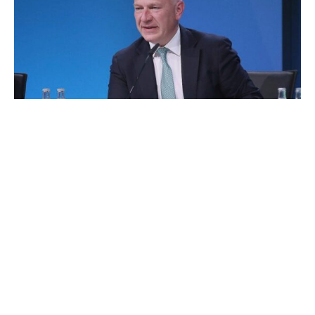
Berlins Regierender Bürgermeister Kai Wegner (CDU)
warnt vor einer zunehmenden Radikalisierung der
Berliner Linkspartei. „Die Linke in Berlin driftet gerade in
eine sehr problematische Richtung“, sagte Wegner der
„Welt“ (Montagsausgabe). „Sie radikalisiert sich
zunehmend und weist klar antisemitische Tendenzen
auf.“