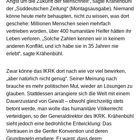
Angst um die Zukunft der Menschheit“, sagte Krähenbühl
der „Süddeutschen Zeitung“ (Montagsausgabe). Niemand
könne heute mehr behaupten, nicht zu wissen, was dort
geschehe: Millionen Menschen seien mehrfach
vertrieben worden, über 400 humanitäre Helfer hätten ihr
Leben verloren. „Solche Zahlen kennen wir in keinem
anderen Konflikt, und ich habe sie in 35 Jahren nie
erlebt“, sagte Krähenbühl.
Zwar könne das IKRK dort nach wie vor viel bewirken,
„aber natürlich nicht genug“. Seiner Meinung nach
brauche es mehr politischen Mut, wieder an Lösungen zu
glauben. Stattdessen arrangiere sich die Welt mit einem
Dauerzustand von Gewalt – obwohl gleichzeitig stets
betont werde, man wolle das humanitäre Völkerrecht
verteidigen, so der Generaldirektor des IKRK. Krähenbühl
sieht jedoch eine bedrohliche Entwicklung: Das
Vertrauen in die Genfer Konvention und deren
Grundregeln erodiere. Er warnt, dass deren