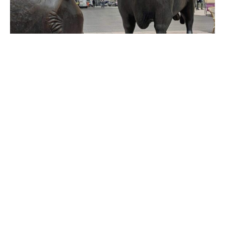
Der Dax ist am Tag der Deutschen Einheit wenig
verändert in den Handelstag gestartet. Gegen 9:30 Uhr
wurde der Leitindex mit rund 24.460 Punkten berechnet,
0,2 Prozent über dem Schlussniveau vom Vortag.
„Trotz des US-Shutdowns ist die Euphorie an den Börsen
ungebrochen“, sagte Thomas Altmann von QC Partners.
„S&P 500 und NASDAQ 100 haben auch gestern neue
Rekordstände erreicht. Der Dax hat gestern den 5. Tag in
Serie im Plus beendet. Eine noch längere Gewinnserie
gab es zuletzt im April dieses Jahres.“