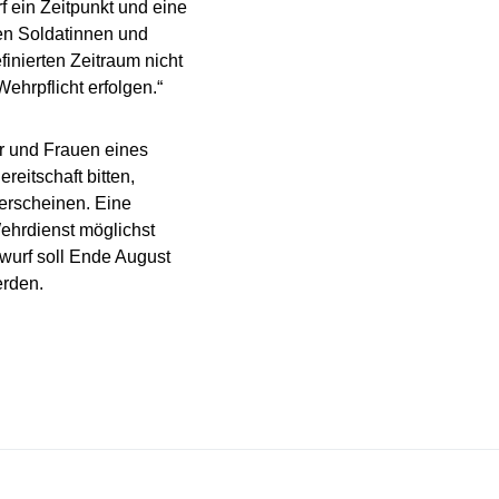
f ein Zeitpunkt und eine
ven Soldatinnen und
finierten Zeitraum nicht
ehrpflicht erfolgen.“
er und Frauen eines
eitschaft bitten,
erscheinen. Eine
ehrdienst möglichst
twurf soll Ende August
erden.