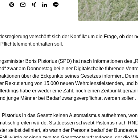
desregierung verschärft sich der Konflikt um die Frage, ob der 
Pflichtelement enthalten soll.
ngsminister Boris Pistorius (SPD) hat nach Informationen des 
d“ zwar am Donnerstag bei einer Digitalschalte führende Vertre
fraktionen über die Eckpunkte seines Gesetzes informiert. Demn
er Rekrutierung von 15.000 neuen Wehrdienstleistenden, und bi
llerdings habe er weder eine Zahl, noch einen Zeitpunkt genann
und junge Männer bei Bedarf zwangsverpflichtet werden sollen.
 Pistorius in das Gesetz keinen Automatismus aufnehmen, won
atisch greifen würde. Stattdessen schwebt Pistorius nach RND
ister selbst definiert, ab wann der Personalbedarf der Bundeswehr
Fall würde er einen zweiten Gesetzentwurf vorlegen, der die W