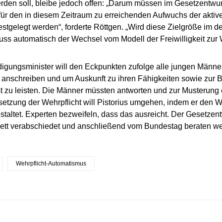
erden soll, bleibe jedoch offen: „Darum müssen im Gesetzentwur
für den in diesem Zeitraum zu erreichenden Aufwuchs der akti
estgelegt werden“, forderte Röttgen. „Wird diese Zielgröße im de
muss automatisch der Wechsel vom Modell der Freiwilligkeit zur W
digungsminister will den Eckpunkten zufolge alle jungen Männ
anschreiben und um Auskunft zu ihren Fähigkeiten sowie zur Ber
 zu leisten. Die Männer müssten antworten und zur Musterung 
etzung der Wehrpflicht will Pistorius umgehen, indem er den W
gestaltet. Experten bezweifeln, dass das ausreicht. Der Gesetzen
ett verabschiedet und anschließend vom Bundestag beraten w
Wehrpflicht-Automatismus