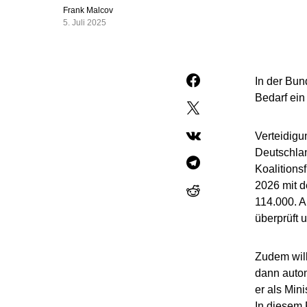
Frank Malcov
5. Juli 2025
In der Bun
Bedarf ein 
Verteidigu
Deutschlan
Koalitions
2026 mit d
114.000. A
überprüft 
Zudem will
dann autom
er als Min
In diesem 