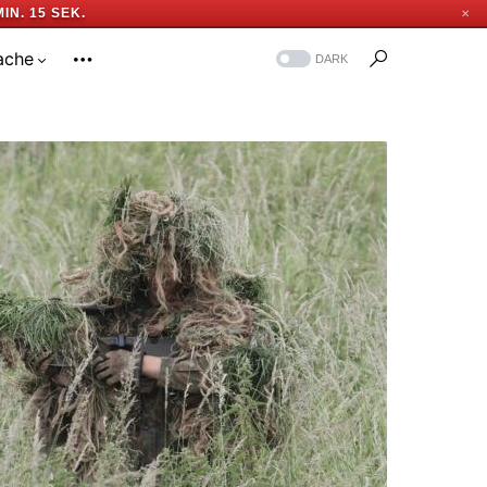
MIN. 14 SEK.
✕
ache
DARK