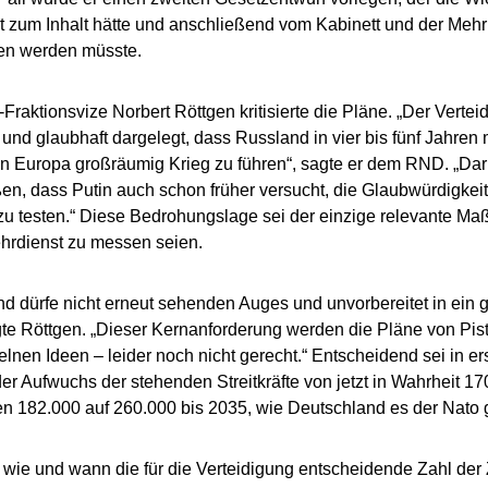
t zum Inhalt hätte und anschließend vom Kabinett und der Meh
en werden müsste.
aktionsvize Norbert Röttgen kritisierte die Pläne. „Der Vertei
 und glaubhaft dargelegt, dass Russland in vier bis fünf Jahren m
 in Europa großräumig Krieg zu führen“, sagte er dem RND. „Da
en, dass Putin auch schon früher versucht, die Glaubwürdigkeit 
zu testen.“ Diese Bedrohungslage sei der einzige relevante Ma
hrdienst zu messen seien.
d dürfe nicht erneut sehenden Auges und unvorbereitet in ein g
gte Röttgen. „Dieser Kernanforderung werden die Pläne von Pist
elnen Ideen – leider noch nicht gerecht.“ Entscheidend sei in ers
der Aufwuchs der stehenden Streitkräfte von jetzt in Wahrheit 170
n 182.000 auf 260.000 bis 2035, wie Deutschland es der Nato 
 wie und wann die für die Verteidigung entscheidende Zahl der 