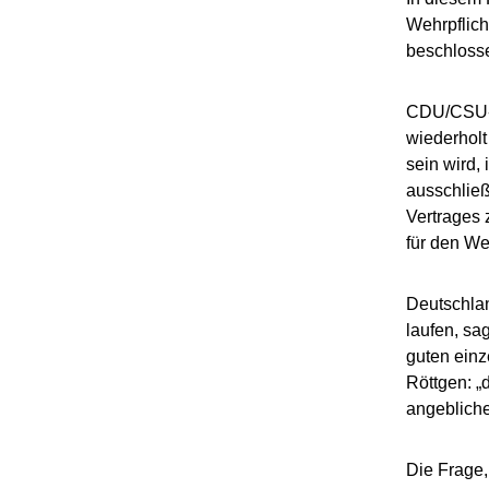
Wehrpflich
beschloss
CDU/CSU-Fr
wiederholt
sein wird,
ausschließ
Vertrages 
für den We
Deutschlan
laufen, sa
guten einz
Röttgen: „
angebliche
Die Frage,