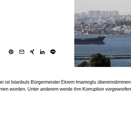
kei ist Istanbuls Bürgermeister Ekrem Imamoglu übereinstimmen
en worden. Unter anderem werde ihm Korruption vorgeworfen,
amoglu angeblich Anführer einer kriminellen Organisation sein,
estechung und die Manipulation von Ausschreibungen. Zudem g
e Unterstützung der PKK durch Imamoglus Partei CHP. Neben 