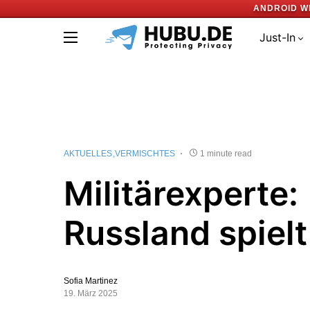
ANDROID W
Just-In
AKTUELLES
VERMISCHTES
1 minute read
Militärexperte:
Russland spielt
Sofia Martinez
19. März 2025