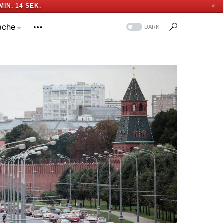
MIN. 13 SEK.
✕
ache
DARK