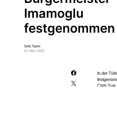
Imamoglu
festgenommen
Sally Taylor
19. März 2025
In der Tür
festgenomm
CNN Turk.
So soll Im
sich um B
angeblich