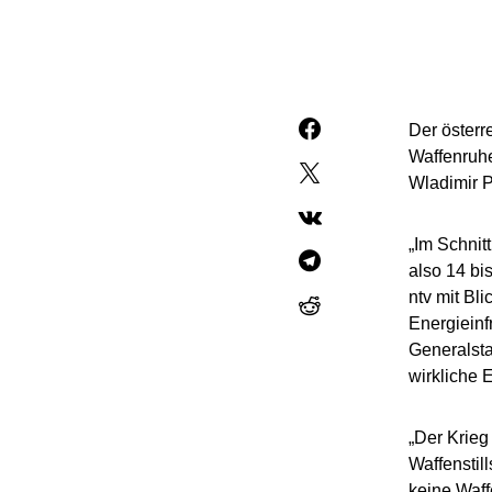
Der österr
Waffenruh
Wladimir Pu
„Im Schnit
also 14 bi
ntv mit Bl
Energieinf
Generalsta
wirkliche E
„Der Krieg
Waffenstil
keine Waff