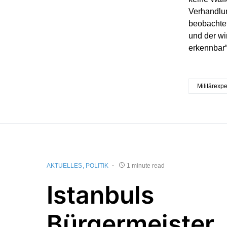
Verhandlu
beobachtet
und der wi
erkennbar“,
Militärexpe
AKTUELLES
POLITIK
1 minute read
Istanbuls
Bürgermeister