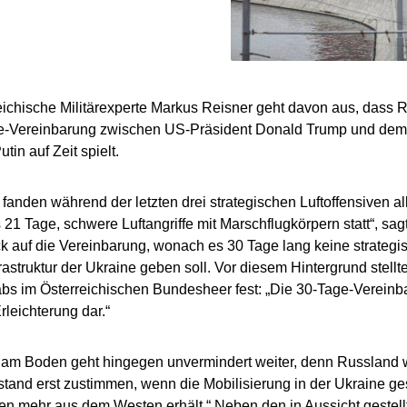
eichische Militärexperte Markus Reisner geht davon aus, dass R
e-Vereinbarung zwischen US-Präsident Donald Trump und dem 
tin auf Zeit spielt.
t fanden während der letzten drei strategischen Luftoffensiven a
s 21 Tage, schwere Luftangriffe mit Marschflugkörpern statt“, s
ick auf die Vereinbarung, wonach es 30 Tage lang keine strategis
rastruktur der Ukraine geben soll. Vor diesem Hintergrund stellt
bs im Österreichischen Bundesheer fest: „Die 30-Tage-Vereinba
rleichterung dar.“
 am Boden geht hingegen unvermindert weiter, denn Russland 
lstand erst zustimmen, wenn die Mobilisierung in der Ukraine g
en mehr aus dem Westen erhält.“ Neben den in Aussicht gestell