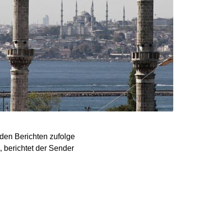
den Berichten zufolge
 berichtet der Sender
 weitere Vorwürfe drehen
eht es um eine
dem Bürgermeister