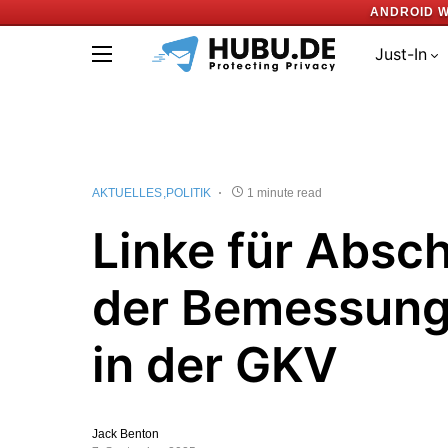
ANDROID W
Just-In
AKTUELLES
POLITIK
1 minute read
Linke für Absc
der Bemessung
in der GKV
Jack Benton