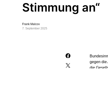
Stimmung an“
Frank Malcov
7. September 2025
Bundesinne
gegen die 
die Gesells
Sorgen in 
hochzuhalt
Dobrindt r
wachsenden
aufgeht, d