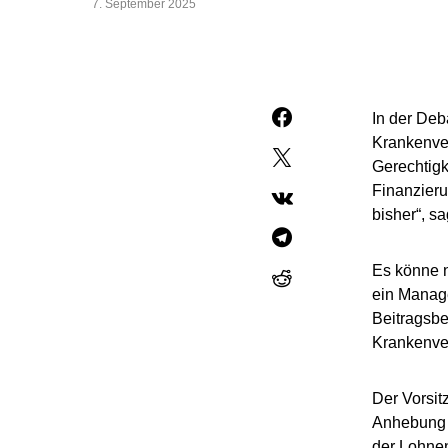
7. September 2025
In der Deb
Krankenver
Gerechtigk
Finanzieru
bisher“, s
Es könne n
ein Manage
Beitragsbe
Krankenver
Der Vorsit
Anhebung d
der Lohnen