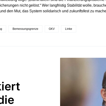
icherungen nicht gelöst.“ Wer langfristig Stabilität wolle, brau
nd den Mut, das System solidarisch und zukunftsfest zu mach
ng
Bemessungsgrenze
GKV
Linke
iert
die