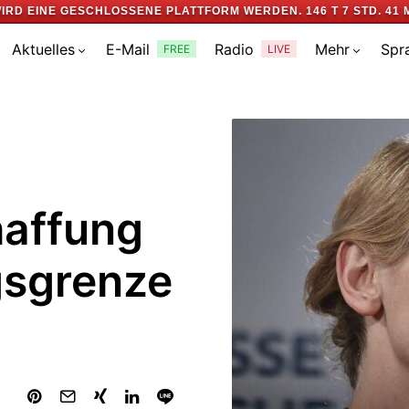
IRD EINE GESCHLOSSENE PLATTFORM WERDEN.
146 T 7 STD. 41 
Aktuelles
E-Mail
Radio
Mehr
Spr
FREE
LIVE
haffung
sgrenze