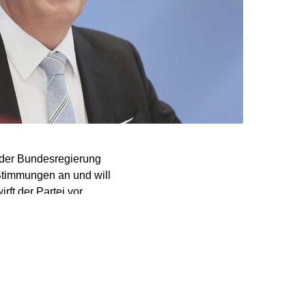
 der Bundesregierung
 Stimmungen an und will
ft der Partei vor,
it künstlich
-roten Koalition. Die
Kalkül von Dobrindt
 die Umfragewerte der AfD