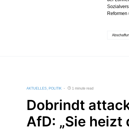
Sozialvers
Reformen u
Abschaffu
AKTUELLES
POLITIK
1 minute read
Dobrindt attack
AfD: „Sie heizt 