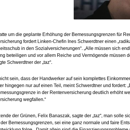
atte um die geplante Erhöhung der Bemessungsgrenzen für Ren
sicherung fordert Linken-Chefin Ines Schwerdtner einen „radik
eitsschub in den Sozialversicherungen“. „Alle müssen sich end
ng beteiligen und vor allem Reiche und Vermögende müssen de
agte Schwerdtner der „taz“.
icht sein, dass der Handwerker auf sein komplettes Einkomme
r hingegen nur auf einen Teil, meint Schwerdtner und fordert
messungsgrenze in der Rentenversicherung deutlich erhöht we
sicherung wegfallen.“
zende der Grünen, Felix Banaszak, sagte der „taz“, man solle s
er Bemessungsgrenzen, sei eine ganz normale und faire Entsc
twicklung folge. „Damit allein sind die Finanzierungsprobleme