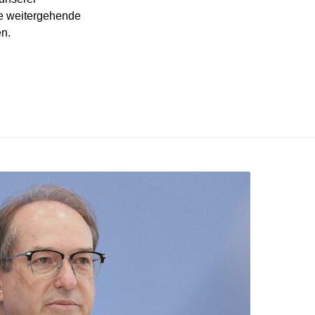
che weitergehende
en.