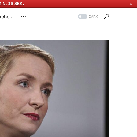
MIN. 35 SEK.
✕
ache
DARK