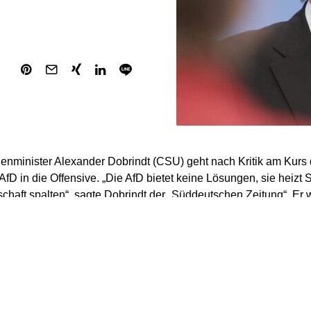
nminister Alexander Dobrindt (CSU) geht nach Kritik am Kurs
AfD in die Offensive. „Die AfD bietet keine Lösungen, sie heizt
chaft spalten“, sagte Dobrindt der „Süddeutschen Zeitung“. Er wir
der Bevölkerung ohne Not zu schüren. „Sie versucht, Unsicherhe
en“, sagte er weiter.
eagiert damit auf die Debatte um den Migrationskurs der schwarz
 Umfragewerte der AfD hatten die Frage aufgeworfen, ob das 
ie Polarisierung in der deutschen Gesellschaft und mit ihr auch