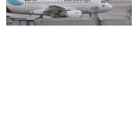
Im Jahr 2024 haben die 22 deutschen
Hauptverkehrsflughäfen rund 199,5 Millionen Fluggäste
gezählt. Damit sind 7,7 Prozent mehr Passagiere von den
Flughäfen gestartet oder gelandet als im Jahr 2023, wie
das Statistische Bundesamt (Destatis) am Freitag
mitteilte.
Gegenüber dem Vor-Corona-Niveau des Jahres 2019, als
die Flughäfen mit 226,7 Millionen Fluggästen ein
Allzeithoch verzeichnet hatten, lag das