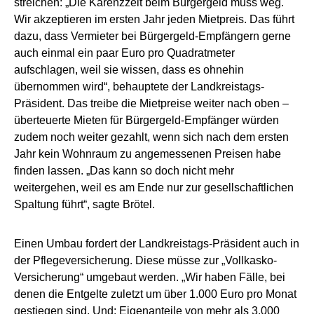
streichen: „Die Karenzzeit beim Bürgergeld muss weg.
Wir akzeptieren im ersten Jahr jeden Mietpreis. Das führt
dazu, dass Vermieter bei Bürgergeld-Empfängern gerne
auch einmal ein paar Euro pro Quadratmeter
aufschlagen, weil sie wissen, dass es ohnehin
übernommen wird“, behauptete der Landkreistags-
Präsident. Das treibe die Mietpreise weiter nach oben –
überteuerte Mieten für Bürgergeld-Empfänger würden
zudem noch weiter gezahlt, wenn sich nach dem ersten
Jahr kein Wohnraum zu angemessenen Preisen habe
finden lassen. „Das kann so doch nicht mehr
weitergehen, weil es am Ende nur zur gesellschaftlichen
Spaltung führt“, sagte Brötel.
Einen Umbau fordert der Landkreistags-Präsident auch in
der Pflegeversicherung. Diese müsse zur „Vollkasko-
Versicherung“ umgebaut werden. „Wir haben Fälle, bei
denen die Entgelte zuletzt um über 1.000 Euro pro Monat
gestiegen sind. Und: Eigenanteile von mehr als 3.000