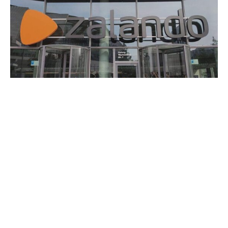
Das Gericht der Europäischen Union hat die Klage von
Zalando gegen die Einstufung ihrer Plattform als „sehr
große Online-Plattform“ abgewiesen. Das teilten die
Luxemburger Richter am Mittwoch mit.
Die EU-Kommission hatte Zalando aufgrund der hohen
Nutzerzahlen als solche benannt, was zusätzliche