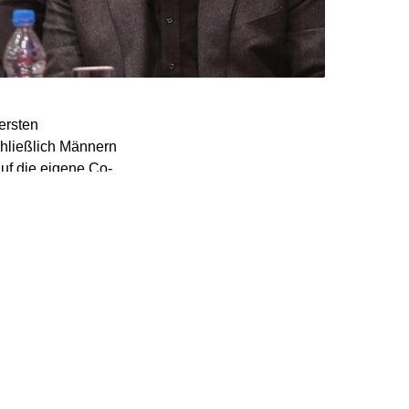
ersten
chließlich Männern
auf die eigene Co-
s, Fraktionschefs,
hätten, antwortete
Diese Aussage würden
t nicht akzeptieren.
 der Fraktion hat mehr
d auch an der
im Präsidium auf