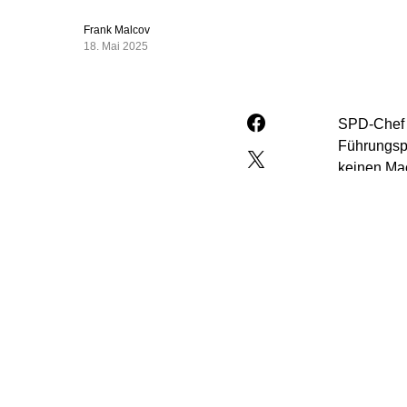
Frank Malcov
18. Mai 2025
SPD-Chef u
Führungspo
keinen Mac
Vorsitzend
Generalsek
Klingbeil
Saskia Esk
Und ich im
Klingbeil 
Frauen als
Parteispit
mehrheitlic