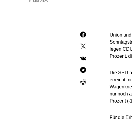
18. Mai 2025
Union und 
Sonntagstr
legen CDU/
Prozent, d
Die SPD bl
erreicht m
Wagenknech
nur noch a
Prozent (-1
Für die Er