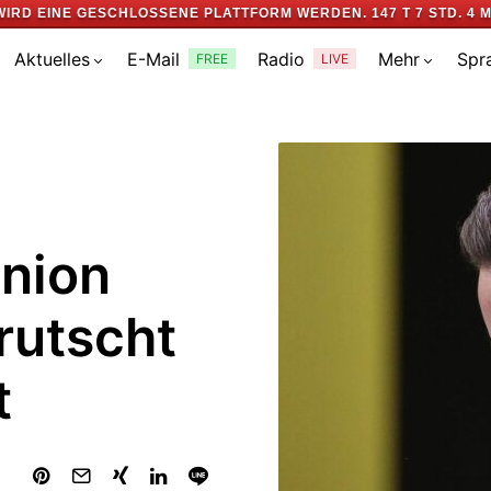
WIRD EINE GESCHLOSSENE PLATTFORM WERDEN.
147 T 7 STD. 4 M
Aktuelles
E-Mail
Radio
Mehr
Spr
FREE
LIVE
Union
rutscht
t