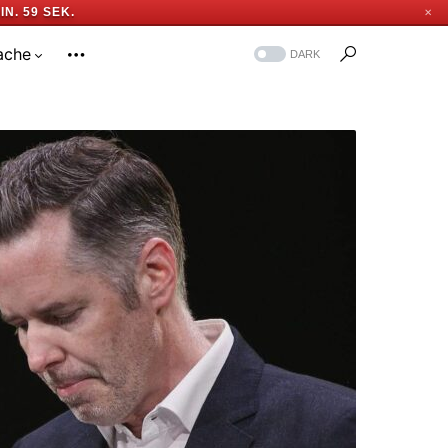
IN. 58 SEK.
✕
ache
DARK