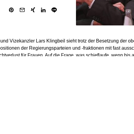
nd Vizekanzler Lars Klingbeil sieht trotz der Besetzung der ob
sitionen der Regierungsparteien und -fraktionen mit fast auss
htverlust für Frauen. Auf die Frage, was schieflaufe, wenn bis 
e ausschließlich Männer bei CDU, CSU und SPD als Parteichef
retäre und Erste Parlamentarische Geschäftsführer das Sagen 
 dem „Redaktionsnetzwerk Deutschland“ (Sonntagausgaben): „
en, Bärbel Bas, Manuela Schwesig und Anke Rehlinger zu Rech
 Übrigen auch nicht.“
verwies auf den Frauenanteil in den SPD-Gremien: „Die Führung
 Männer, wir stellen die zwei starken Ministerpräsidentinnen un
ze setzen wir mit der Doppelspitze und drei Stellvertreterinnen 
h Frauen. Und das ist richtig so.“