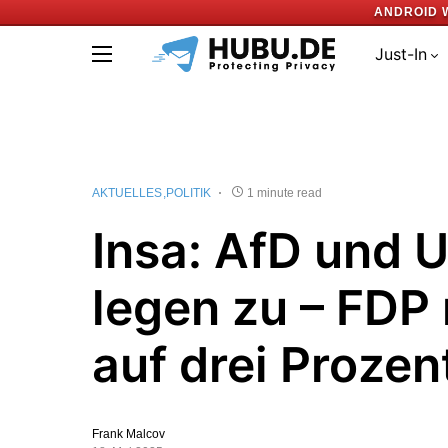
ANDROID 
Just-In
AKTUELLES
POLITIK
1 minute read
Insa: AfD und 
legen zu – FDP 
auf drei Prozen
Frank Malcov