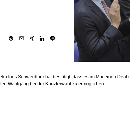
fin Ines Schwerdtner hat bestätigt, dass es im Mai einen Deal 
ten Wahlgang bei der Kanzlerwahl zu ermöglichen.
uns die CDU-Abgeordneten angebettelt, dass wir doch möglichs
 am Sonntag im ZDF-Sommerinterview. Die Union habe der Lin
ie nun eingefordert würden. Laut Schwerdtner müsse die Union
ngen, die eine Zweidrittelmehrheit erfordern, mit der Linken sp