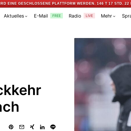
IRD EINE GESCHLOSSENE PLATTFORM WERDEN.
146 T 17 STD. 22 
Aktuelles
E-Mail
Radio
Mehr
Spr
FREE
LIVE
ckkehr
ach