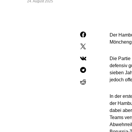
24. August 2025
Der Hambu
Mönchengl
Die Partie
defensiv g
sieben Jah
jedoch off
In der ers
der Hambur
dabei aber
Teams vers
Abwehrreih
Borussia-T