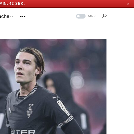
MIN. 41 SEK.
✕
ache
DARK