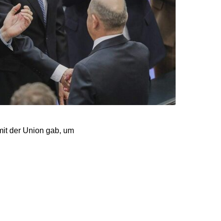
mit der Union gab, um
t mitstimmen sollen“,
ken Zugeständnisse
 bei künftigen
rechen.