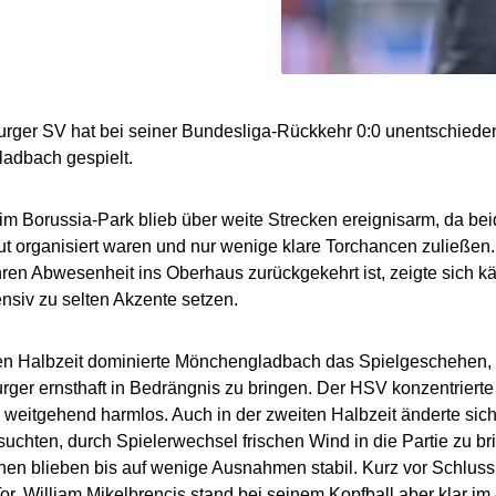
rger SV hat bei seiner Bundesliga-Rückkehr 0:0 unentschiede
adbach gespielt.
 im Borussia-Park blieb über weite Strecken ereignisarm, da b
ut organisiert waren und nur wenige klare Torchancen zuließen
ren Abwesenheit ins Oberhaus zurückgekehrt ist, zeigte sich k
ensiv zu selten Akzente setzen.
ten Halbzeit dominierte Mönchengladbach das Spielgeschehen,
ger ernsthaft in Bedrängnis zu bringen. Der HSV konzentrierte s
 weitgehend harmlos. Auch in der zweiten Halbzeit änderte sic
uchten, durch Spielerwechsel frischen Wind in die Partie zu br
en blieben bis auf wenige Ausnahmen stabil. Kurz vor Schluss 
or, William Mikelbrencis stand bei seinem Kopfball aber klar im 