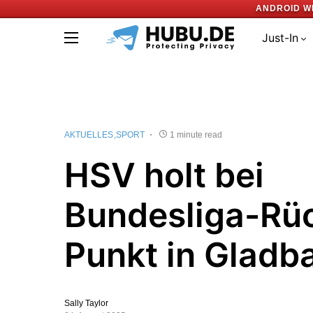
ANDROID W
Just-In
AKTUELLES
SPORT
1 minute read
HSV holt bei
Bundesliga-Rü
Punkt in Gladb
Sally Taylor