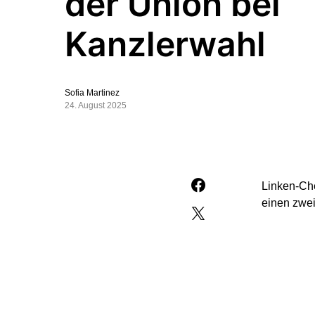
der Union bei
Kanzlerwahl
Sofia Martinez
24. August 2025
Linken-Che
einen zwei
„Da haben 
sagte sie
gemacht, d
Entscheidu