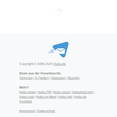
Copyright © 2008-2025
Hubu.de
News aus der Hosentasche:
Telegram
|
X (Twitter)
|
Mastodon
|
BlueSky
Mehr?
Hubu.news
|
Hubu.FM
|
Hubu.cloud
|
Hubuhost.com
|
Hubu.club
|
Hubu.im Meet
|
Hubu.link
|
Hubu.de
FreeMail
Impressum
|
Datenschutz