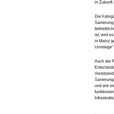
in Zukunft
Die Fahrgä
Sanierung 
betrieblic
ist, weil e
in Mainz g
Umstiege“ 
Auch die P
Entscheidu
Vorsitzend
Sanierungs
und wie e
funktionie
Infrastruk