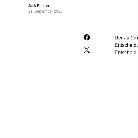
Jack Benton
21. September 2025
Der außenp
Entscheidu
Entscheidu
eigenen Na
Verständni
„Als SPD h
zwingend 
geschlosse
dauerhafte
Gleichzeit
Krieg in G