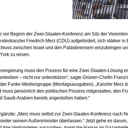
r vor Beginn der Zwei-Staaten-Konferenz am Sitz der Vereinte
deskanzler Friedrich Merz (CDU) aufgefordert, sich stärker i
hluss zwischen Israel und den Palästinensern einzubringen un
ork zu reisen.
sregierung muss den Prozess für eine Zwei-Staaten-Lösung en
ntreiben – nicht nur unterstützen“, sagte Grünen-Chefin Franzi
der Funke-Mediengruppe (Montagsausgaben). „Kanzler Merz darf
 muss persönlich den politischen Prozess mitgestalten, den Fr
d Saudi-Arabien bereits angestoßen haben.“
rgänzte: „Merz muss selbst zur Zwei-Staaten-Konferenz nach N
wieder seinem Außenminister überlassen.“ Jetzt gehe es darum,
ihre Verbündeten auszuüben, damit die Hamas im Gazastreifen