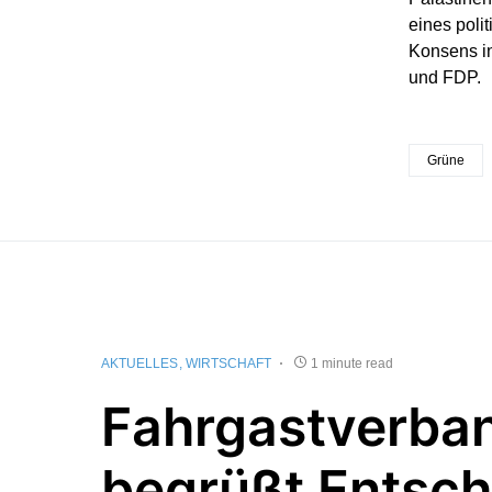
eines poli
Konsens i
und FDP.
Grüne
AKTUELLES
WIRTSCHAFT
1 minute read
Fahrgastverba
begrüßt Entsc