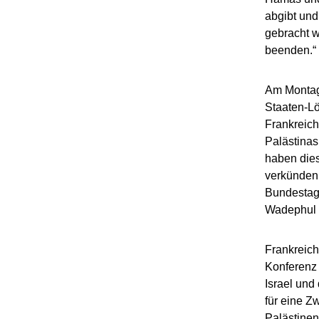
abgibt und
gebracht w
beenden.“
Am Montag
Staaten-Lö
Frankreich
Palästinas
haben dies
verkünden.
Bundestag 
Wadephul 
Frankreich
Konferenz 
Israel und
für eine Z
Palästinen