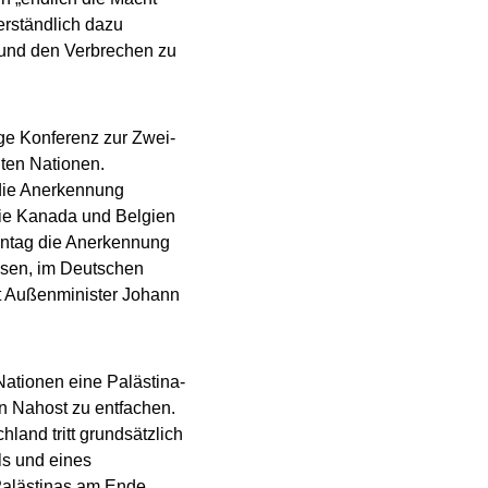
verständlich dazu
 und den Verbrechen zu
ge Konferenz zur Zwei-
nten Nationen.
 die Anerkennung
wie Kanada und Belgien
onntag die Anerkennung
isen, im Deutschen
tt Außenminister Johann
Nationen eine Palästina-
in Nahost zu entfachen.
land tritt grundsätzlich
els und eines
 Palästinas am Ende