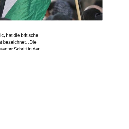
, hat die britische
 bezeichnet. „Die
nter Schritt in der
. „Wir haben dafür
erkennung nicht
g benötigt Europa eine
ung setzt – nur so kann
erung von Netanjahu den
nsern zu verringern und