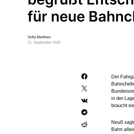
für neue Bahnc
Sofia Martinez
21. September 2025
Der Fahrga
Bahnchefin
Bundesvor
in der Lag
braucht si
Neuß sagte
Bahn allei