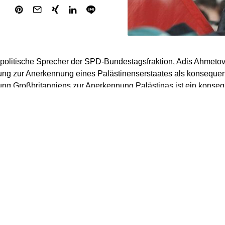
olitische Sprecher der SPD-Bundestagsfraktion, Adis Ahmetovic
ng zur Anerkennung eines Palästinenserstaates als konsequent
ng Großbritanniens zur Anerkennung Palästinas ist ein konseque
hostpolitik“, sagte er der „Rheinischen Post“ (Montagsausgabe)
s.“
aben wir auf dem jüngsten Parteitag beschlossen, dass die An
am Ende stehen muss. Mit Blick auf die UN-Generalversammlun
ne Position, die auf einen neuen Prozess zur Zwei-Staaten-Lös
r Frieden in der Region entstehen.“
ig sagte der Sozialdemokrat: „Kurzfristig jedoch muss die Regi
aza sofortig beenden, um das humanitäre Leid an den Palästine