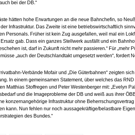
 auch bei der DB.“
ste hätten hohe Erwartungen an die neue Bahnchefin, so Neuß: 
der Infrastruktur. Das Zweite ist eine betriebswirtschaftlich sin
hen Personals. Früher ist kein Zug ausgefallen, weil mal ein Lo
s Ersatz gab. Dass ein ganzes Stellwerk ausfällt und ein Bahnhof 
eschehen ist, darf in Zukunft nicht mehr passieren.“ Für „mehr P
müsse „auch der Deutschlandtakt umgesetzt werden“, fordert 
rivatbahn-Verbände Mofair und „Die Güterbahnen“ zeigten sich 
ng. In einem gemeinsamen Statement, über welches das RND be
en Matthias Stoffregen und Peter Westenberger mit: „Evelyn Pa
bedarf und die Imageprobleme der DB und weiß aus ihrer ÖBB-
ine konzernangehörige Infrastruktur ohne Beherrschungsvertr
ren kann. Nun fehlen nur noch aussagekräftige/belastbare Eige
turstrategien des Bundes.“