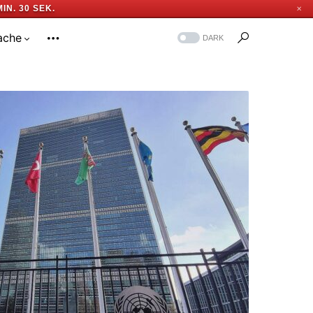
MIN. 29 SEK.
✕
ache
DARK