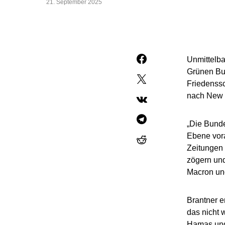
21. September 2025
Unmittelba
Grünen Bun
Friedenssc
nach New Y
„Die Bunde
Ebene vora
Zeitungen 
zögern und
Macron un
Brantner e
das nicht 
Hamas und 