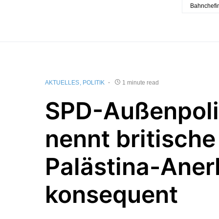
Bahnchefi
AKTUELLES
POLITIK
1 minute read
SPD-Außenpoli
nennt britische
Palästina-Ane
konsequent