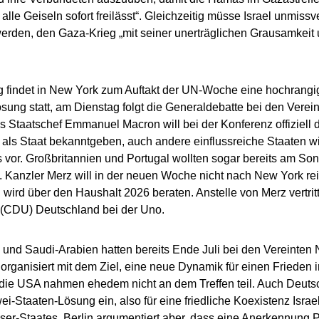
 alle Geiseln sofort freilässt“. Gleichzeitig müsse Israel unmiss
erden, den Gaza-Krieg „mit seiner unerträglichen Grausamkeit
 findet in New York zum Auftakt der UN-Woche eine hochrangi
sung statt, am Dienstag folgt die Generaldebatte bei den Verei
s Staatschef Emmanuel Macron will bei der Konferenz offiziell
 als Staat bekanntgeben, auch andere einflussreiche Staaten 
 vor. Großbritannien und Portugal wollten sogar bereits am S
 Kanzler Merz will in der neuen Woche nicht nach New York re
wird über den Haushalt 2026 beraten. Anstelle von Merz vertri
(CDU) Deutschland bei der Uno.
 und Saudi-Arabien hatten bereits Ende Juli bei den Vereinten 
organisiert mit dem Ziel, eine neue Dynamik für einen Frieden 
 die USA nahmen ehedem nicht an dem Treffen teil. Auch Deutsch
wei-Staaten-Lösung ein, also für eine friedliche Koexistenz Isra
ser-Staates. Berlin argumentiert aber, dass eine Anerkennung