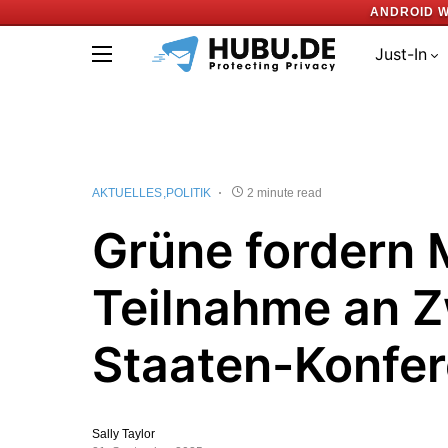
ANDROID W
Just-In
AKTUELLES
POLITIK
2 minute read
Grüne fordern 
Teilnahme an Z
Staaten-Konfe
Sally Taylor