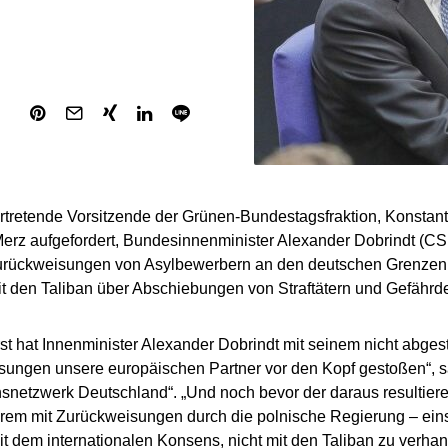
ertretende Vorsitzende der Grünen-Bundestagsfraktion, Konstant
Merz aufgefordert, Bundesinnenminister Alexander Dobrindt (C
urückweisungen von Asylbewerbern an den deutschen Grenzen 
it den Taliban über Abschiebungen von Straftätern und Gefährd
st hat Innenminister Alexander Dobrindt mit seinem nicht abge
sungen unsere europäischen Partner vor den Kopf gestoßen“, 
snetzwerk Deutschland“. „Und noch bevor der daraus resultier
rem mit Zurückweisungen durch die polnische Regierung – einse
mit dem internationalen Konsens, nicht mit den Taliban zu verha