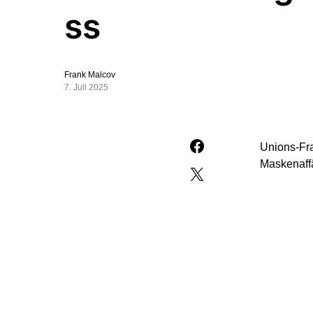
ss
Frank Malcov
7. Juli 2025
Unions-Fr
Maskenaff
Auf die Fr
„Nein.“ Ei
Befriedung
diese schw
Spahn bekl
Handeln im