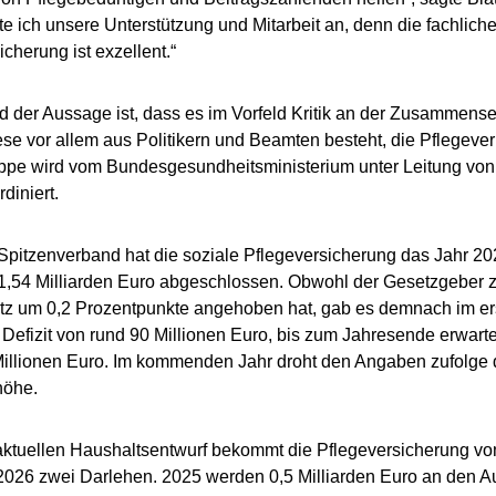
te ich unsere Unterstützung und Mitarbeit an, denn die fachliche
icherung ist exzellent.“
d der Aussage ist, dass es im Vorfeld Kritik an der Zusammen
ese vor allem aus Politikern und Beamten besteht, die Pflegeve
ppe wird vom Bundesgesundheitsministerium unter Leitung von
diniert.
pitzenverband hat die soziale Pflegeversicherung das Jahr 202
1,54 Milliarden Euro abgeschlossen. Obwohl der Gesetzgeber
tz um 0,2 Prozentpunkte angehoben hat, gab es demnach im er
n Defizit von rund 90 Millionen Euro, bis zum Jahresende erwar
illionen Euro. Im kommenden Jahr droht den Angaben zufolge da
höhe.
aktuellen Haushaltsentwurf bekommt die Pflegeversicherung v
026 zwei Darlehen. 2025 werden 0,5 Milliarden Euro an den A