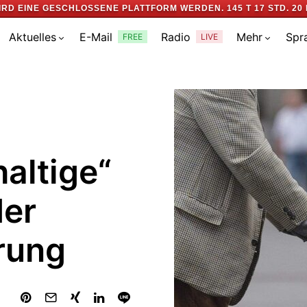
IRD EINE GESCHLOSSENE PLATTFORM WERDEN.
145 T 17 STD. 20 
Aktuelles
E-Mail
Radio
Mehr
Spr
FREE
LIVE
altige“
der
rung