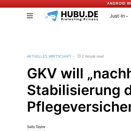
ANDROID W
Just-In
AKTUELLES
WIRTSCHAFT
2 minute read
GKV will „nachh
Stabilisierung 
Pflegeversiche
Sally Taylor