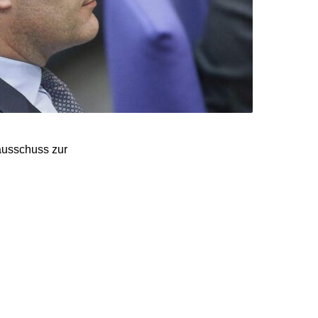
ausschuss zur
 Spahn dem „Stern“ mit:
d gesellschaftlichen
 Deutschland gut durch
n.“
h wünsche mir, dass mein
unvorbereitet“, sagte er.