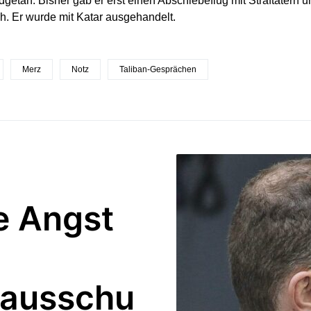
getan. Bisher gab er erst einen Abschiebeflug mit Straftätern 
. Er wurde mit Katar ausgehandelt.
Merz
Notz
Taliban-Gesprächen
e Angst
sausschu