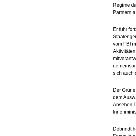
Regime dam
Partnern a
Er fuhr for
Staatengem
vom FBI mi
Aktivitäten
mitverantw
gemeinsam 
sich auch 
Der Grünen
dem Auswär
Ansehen De
Innenminis
Dobrindt h