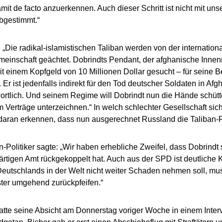
it de facto anzuerkennen. Auch dieser Schritt ist nicht mit uns
bgestimmt.“
t: „Die radikal-islamistischen Taliban werden von der internation
einschaft geächtet. Dobrindts Pendant, der afghanische Innen
t einem Kopfgeld von 10 Millionen Dollar gesucht – für seine Be
. Er ist jedenfalls indirekt für den Tod deutscher Soldaten in Afg
ortlich. Und seinem Regime will Dobrindt nun die Hände schütt
Verträge unterzeichnen.“ In welch schlechter Gesellschaft sich
daran erkennen, dass nun ausgerechnet Russland die Taliban
-Politiker sagte: „Wir haben erhebliche Zweifel, dass Dobrindt
tigen Amt rückgekoppelt hat. Auch aus der SPD ist deutliche K
utschlands in der Welt nicht weiter Schaden nehmen soll, mu
ter umgehend zurückpfeifen.“
atte seine Absicht am Donnerstag voriger Woche in einem Inte