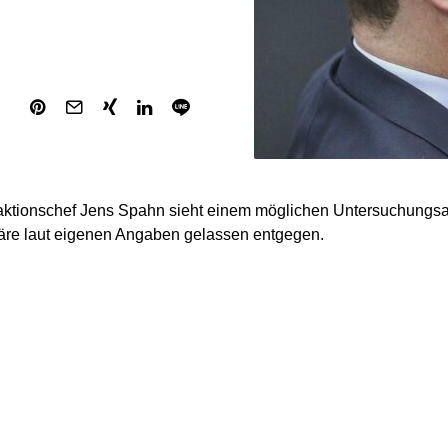
aktionschef Jens Spahn sieht einem möglichen Untersuchungs
äre laut eigenen Angaben gelassen entgegen.
age, ob er Angst vor einem solchen Ausschuss habe, antwortete
ne Enquete sei allerdings „der bessere Weg zur Aufarbeitung un
“, so der CDU-Politiker. „Wir haben in der damaligen Koalition
ere Zeit geführt. Dafür müssen wir uns nicht in den Staub werfe
agte „bösartige Vorwürfe“ in der Debatte um seine Person. „Ic
 Kontext der damaligen Notlage bewertet wird. Wir waren völlig 