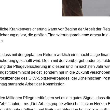
liche Krankenversicherung warnt vor Beginn der Arbeit der Re
icherung davor, die großen Finanzierungsprobleme erneut in di
n.
t, dass mit der geplanten Reform wirklich eine nachhaltige finanz
icherung geschafft wird. Denn mit der vorübergehenden schuld
ung der Pflegeversicherung in diesem und im nächsten Jahr wi
ngsproblem nicht gelöst, sondern nur in die Zukunft verschoben“,
orsitzender des GKV-Spitzenverbandes, der „Rheinischen Post“
tag startende Arbeit der Kommission.
elen Millionen Pflegebedürftigen sei es ein gutes Signal, dass d
 Arbeit aufnehme. „Der Arbeitsgruppe wünsche ich von Herzen 
von Pflegebedürftigen und Beitragszahlenden helfen“, sagte Blatt