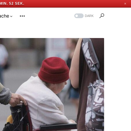
MIN. 51 SEK.
✕
ache
DARK