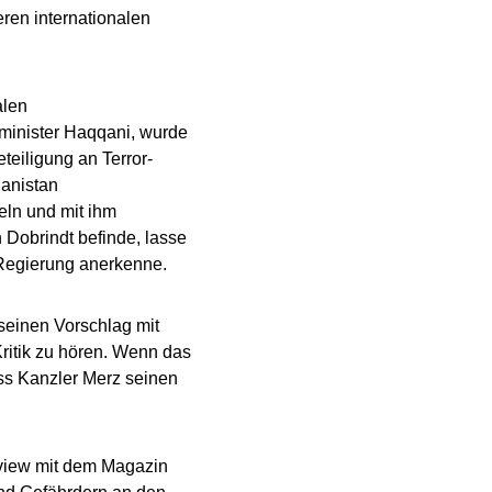
eren internationalen
alen
minister Haqqani, wurde
teiligung an Terror-
hanistan
eln und mit ihm
 Dobrindt befinde, lasse
-Regierung anerkenne.
 seinen Vorschlag mit
ritik zu hören. Wenn das
ss Kanzler Merz seinen
rview mit dem Magazin