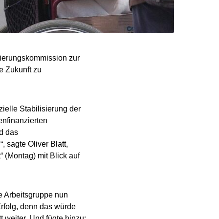
gierungskommission zur
e Zukunft zu
ielle Stabilisierung der
enfinanzierten
rd das
 sagte Oliver Blatt,
 (Montag) mit Blick auf
ie Arbeitsgruppe nun
Erfolg, denn das würde
 weiter. Und fügte hinzu: