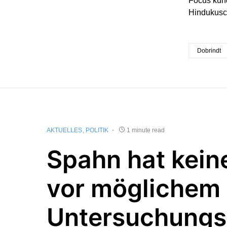
Focus kund
Hindukusch
Dobrindt
AKTUELLES
POLITIK
1 minute read
Spahn hat kein
vor möglichem
Untersuchung