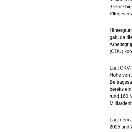
„Gerne bie
Pflegevers
Hintergrun
gab, da di
Arbeitsgru
(CDU) koor
Laut GKV-S
Höhe von 
Beitragssa
bereits ei
rund 160 M
Milliarden
Laut dem 
2025 und 2