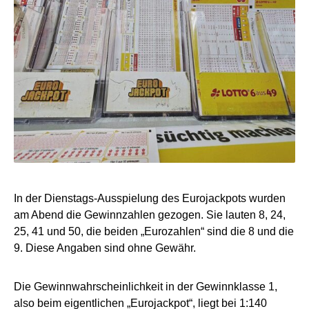
In der Dienstags-Ausspielung des Eurojackpots wurden
am Abend die Gewinnzahlen gezogen. Sie lauten 8, 24,
25, 41 und 50, die beiden „Eurozahlen“ sind die 8 und die
9. Diese Angaben sind ohne Gewähr.
Die Gewinnwahrscheinlichkeit in der Gewinnklasse 1,
also beim eigentlichen „Eurojackpot“, liegt bei 1:140