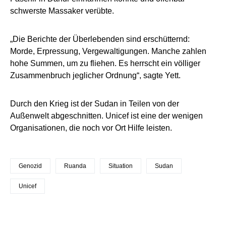
schwerste Massaker verübte.
„Die Berichte der Überlebenden sind erschütternd:
Morde, Erpressung, Vergewaltigungen. Manche zahlen
hohe Summen, um zu fliehen. Es herrscht ein völliger
Zusammenbruch jeglicher Ordnung“, sagte Yett.
Durch den Krieg ist der Sudan in Teilen von der
Außenwelt abgeschnitten. Unicef ist eine der wenigen
Organisationen, die noch vor Ort Hilfe leisten.
Genozid
Ruanda
Situation
Sudan
Unicef