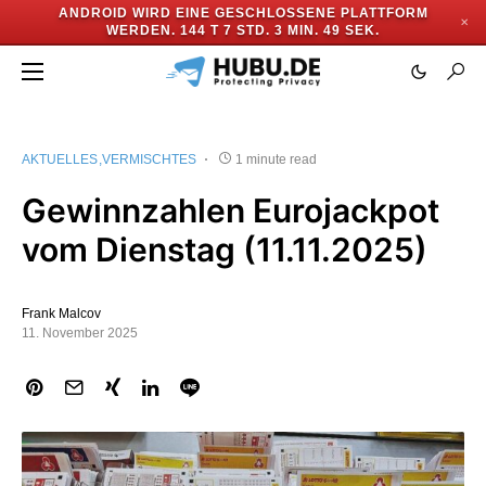
ANDROID WIRD EINE GESCHLOSSENE PLATTFORM
✕
WERDEN.
144 T 7 STD. 3 MIN. 48 SEK.
AKTUELLES
VERMISCHTES
1 minute read
Gewinnzahlen Eurojackpot
vom Dienstag (11.11.2025)
Frank Malcov
11. November 2025