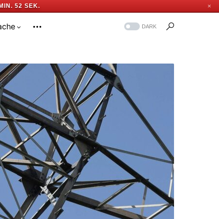
MIN. 51 SEK.
✕
ache
DARK