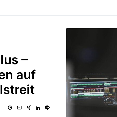
lus –
en auf
streit