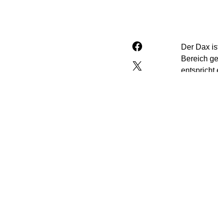
Der Dax is
Bereich ge
entspricht
Kursliste 
Deutsche 
„Die Inves
Strafzolls
etwas zu, 
„So könne
Die Quarta
anderem du
bereits im