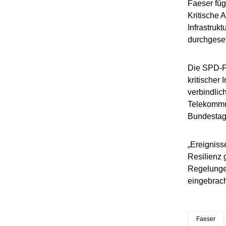
Faeser füg
Kritische 
Infrastruk
durchgeset
Die SPD-P
kritischer 
verbindlic
Telekommu
Bundestag
„Ereigniss
Resilienz 
Regelungen
eingebrac
Faeser