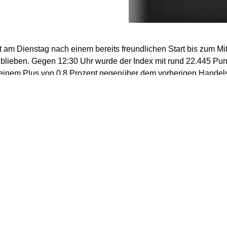
t am Dienstag nach einem bereits freundlichen Start bis zum Mi
blieben. Gegen 12:30 Uhr wurde der Index mit rund 22.445 Pun
 einem Plus von 0,8 Prozent gegenüber dem vorherigen Handels
rangierten Rheinmetall, Symrise und die Deutsche Bank, am En
Börse und Henkel.
toren bauen weiterhin auf eine Einigung zwischen den USA un
treit“, sagte Marktexperte Andreas Lipkow. Derzeit nehme das E
da nun auch vermehrt Quartalszahlen einzelner Unternehmen di
n die Deutsche Bank und auch die DWS Group mit ihren Quarta
lszahlen von der Porsche AG fallen entsprechend schwach aus
rch ein sehr schwieriges Marktumfeld in China beeinflusst.“ Da
 Vorfeld abgezeichnet und war eigentlich keine große Überrasc