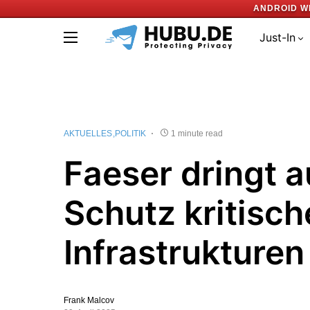
ANDROID W
Just-In
AKTUELLES
POLITIK
1 minute read
Faeser dringt a
Schutz kritisch
Infrastrukturen
Frank Malcov