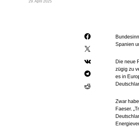
29. April 2025
Bundesinne
Spanien un
Die neue R
zügig zu v
es in Euro
Deutschla
Zwar habe 
Faeser. „T
Deutschlan
Energiever