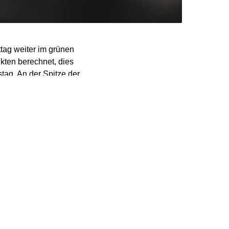
ttag weiter im grünen
kten berechnet, dies
tag. An der Spitze der
de Porsche, die
d der EWU im
uphorie-Level wieder
e Stimmung aufhellten.
lszahlen überzeugen.
 und werden unter
s hatte sich jedoch
hung mehr. „Dass die