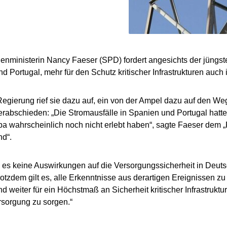
nministerin Nancy Faeser (SPD) fordert angesichts der jüngst
d Portugal, mehr für den Schutz kritischer Infrastrukturen auch 
egierung rief sie dazu auf, ein von der Ampel dazu auf den W
erabschieden: „Die Stromausfälle in Spanien und Portugal hatt
pa wahrscheinlich noch nicht erlebt haben“, sagte Faeser dem
nd“.
es keine Auswirkungen auf die Versorgungssicherheit in Deut
rotzdem gilt es, alle Erkenntnisse aus derartigen Ereignissen z
d weiter für ein Höchstmaß an Sicherheit kritischer Infrastruktu
sorgung zu sorgen.“