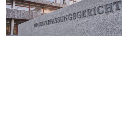
Der Beauftragte der Bundesregierung für Religions- und
Weltanschauungsfreiheit, Thomas Rachel (CDU), hat das
Urteil des Bundesverfassungsgerichts zum kirchlichen
Arbeitsrecht begrüßt.
„Mit dem Urteil des Bundesverfassungsgerichts sind die
Rechte der Kirchen in arbeitsrechtlichen Fragen gestärkt
worden“, sagte er dem „Redaktionsnetzwerk